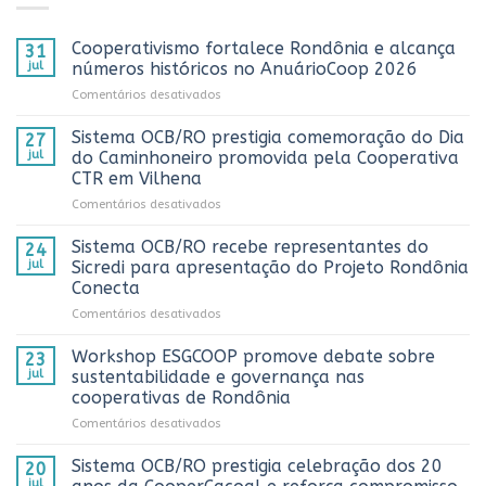
Cooperativismo fortalece Rondônia e alcança
31
jul
números históricos no AnuárioCoop 2026
em
Comentários desativados
Cooperativismo
fortalece
Sistema OCB/RO prestigia comemoração do Dia
27
Rondônia
jul
do Caminhoneiro promovida pela Cooperativa
e
CTR em Vilhena
alcança
em
Comentários desativados
números
Sistema
históricos
OCB/RO
no
Sistema OCB/RO recebe representantes do
24
prestigia
AnuárioCoop
jul
Sicredi para apresentação do Projeto Rondônia
comemoração
2026
Conecta
do
em
Comentários desativados
Dia
Sistema
do
OCB/RO
Caminhoneiro
Workshop ESGCOOP promove debate sobre
23
recebe
promovida
jul
sustentabilidade e governança nas
representantes
pela
cooperativas de Rondônia
do
Cooperativa
em
Comentários desativados
Sicredi
CTR
Workshop
para
em
ESGCOOP
apresentação
Vilhena
Sistema OCB/RO prestigia celebração dos 20
20
promove
do
jul