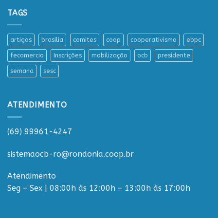
TAGS
artigos
brasilia
comites
coop
cooperativismo
ebpc
fecomercio
Inscrições
mobilização
ocb
presidente
semana
sesc
ATENDIMENTO
(69) 99961-4247
sistemaocb-ro@rondonia.coop.br
Atendimento
Seg – Sex | 08:00h às 12:00h – 13:00h às 17:00h