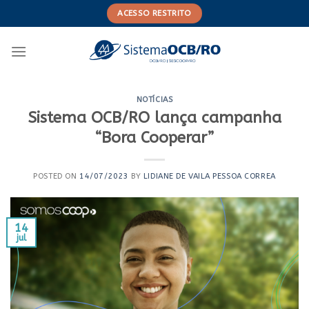
Skip
ACESSO RESTRITO
to
content
NOTÍCIAS
Sistema OCB/RO lança campanha
“Bora Cooperar”
POSTED ON
14/07/2023
BY
LIDIANE DE VAILA PESSOA CORREA
14
jul