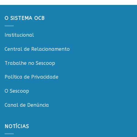
sustentabilidade
Conecta
e
governança
O SISTEMA OCB
nas
cooperativas
de
Institucional
Rondônia
Central de Relacionamento
Trabalhe no Sescoop
Política de Privacidade
O Sescoop
Canal de Denúncia
NOTÍCIAS