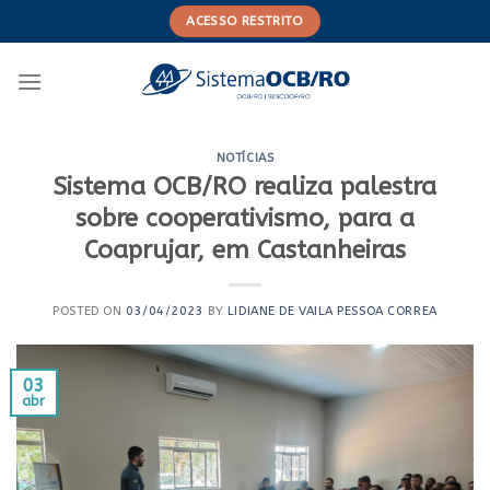
Skip
ACESSO RESTRITO
to
content
NOTÍCIAS
Sistema OCB/RO realiza palestra
sobre cooperativismo, para a
Coaprujar, em Castanheiras
POSTED ON
03/04/2023
BY
LIDIANE DE VAILA PESSOA CORREA
03
abr