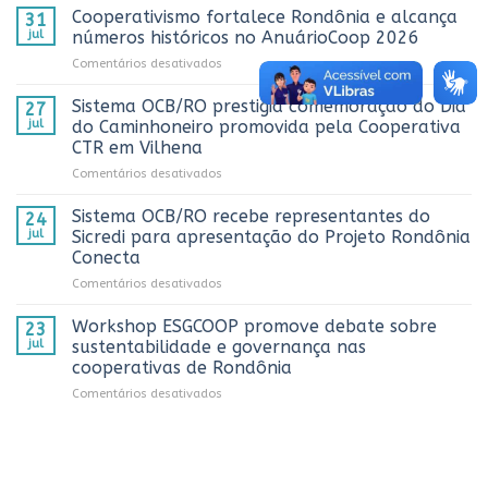
OCB/RO
Cooperativismo fortalece Rondônia e alcança
31
realiza
jul
números históricos no AnuárioCoop 2026
3º
em
Comentários desativados
Prêmio
Cooperativismo
ComuniCoop
fortalece
Sistema OCB/RO prestigia comemoração do Dia
Rondônia
27
Rondônia
e
jul
do Caminhoneiro promovida pela Cooperativa
e
reconhece
CTR em Vilhena
alcança
os
em
Comentários desativados
números
melhores
Sistema
históricos
trabalhos
OCB/RO
no
Sistema OCB/RO recebe representantes do
de
24
prestigia
AnuárioCoop
comunicação
jul
Sicredi para apresentação do Projeto Rondônia
comemoração
2026
cooperativista
Conecta
do
do
em
Comentários desativados
Dia
estado
Sistema
do
OCB/RO
Caminhoneiro
Workshop ESGCOOP promove debate sobre
23
recebe
promovida
jul
sustentabilidade e governança nas
representantes
pela
cooperativas de Rondônia
do
Cooperativa
em
Comentários desativados
Sicredi
CTR
Workshop
para
em
ESGCOOP
apresentação
Vilhena
promove
do
debate
Projeto
sobre
Rondônia