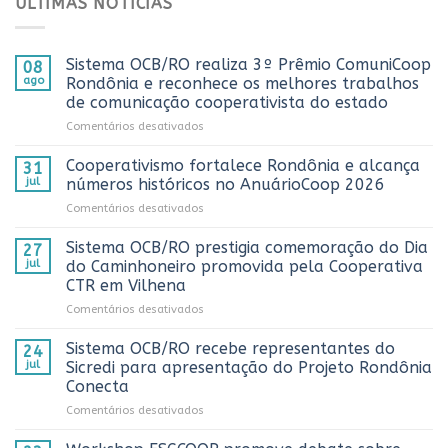
ÚLTIMAS NOTICIAS
Sistema OCB/RO realiza 3º Prêmio ComuniCoop
08
ago
Rondônia e reconhece os melhores trabalhos
de comunicação cooperativista do estado
em
Comentários desativados
Sistema
OCB/RO
Cooperativismo fortalece Rondônia e alcança
31
realiza
jul
números históricos no AnuárioCoop 2026
3º
em
Comentários desativados
Prêmio
Cooperativismo
ComuniCoop
fortalece
Sistema OCB/RO prestigia comemoração do Dia
Rondônia
27
Rondônia
e
jul
do Caminhoneiro promovida pela Cooperativa
e
reconhece
CTR em Vilhena
alcança
os
em
Comentários desativados
números
melhores
Sistema
históricos
trabalhos
OCB/RO
no
Sistema OCB/RO recebe representantes do
de
24
prestigia
AnuárioCoop
comunicação
jul
Sicredi para apresentação do Projeto Rondônia
comemoração
2026
cooperativista
Conecta
do
do
em
Comentários desativados
Dia
estado
Sistema
do
OCB/RO
Caminhoneiro