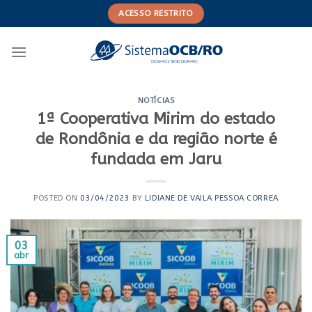
Skip
ACESSO RESTRITO
to
content
NOTÍCIAS
1ª Cooperativa Mirim do estado
de Rondônia e da região norte é
fundada em Jaru
POSTED ON
03/04/2023
BY
LIDIANE DE VAILA PESSOA CORREA
03
abr