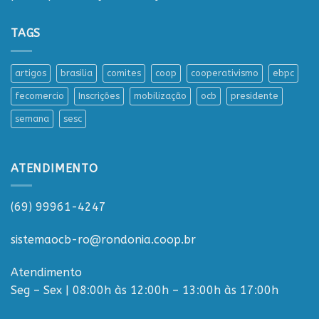
TAGS
artigos
brasilia
comites
coop
cooperativismo
ebpc
fecomercio
Inscrições
mobilização
ocb
presidente
semana
sesc
ATENDIMENTO
(69) 99961-4247
sistemaocb-ro@rondonia.coop.br
Atendimento
Seg – Sex | 08:00h às 12:00h – 13:00h às 17:00h