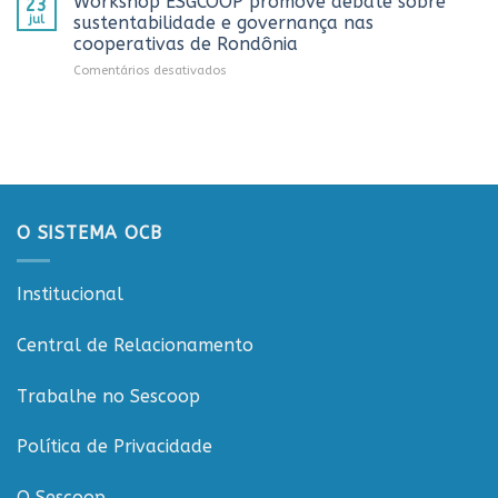
Workshop ESGCOOP promove debate sobre
23
recebe
promovida
jul
sustentabilidade e governança nas
representantes
pela
cooperativas de Rondônia
do
Cooperativa
em
Comentários desativados
Sicredi
CTR
Workshop
para
em
ESGCOOP
apresentação
Vilhena
promove
do
debate
Projeto
sobre
Rondônia
sustentabilidade
Conecta
e
governança
O SISTEMA OCB
nas
cooperativas
de
Institucional
Rondônia
Central de Relacionamento
Trabalhe no Sescoop
Política de Privacidade
O Sescoop