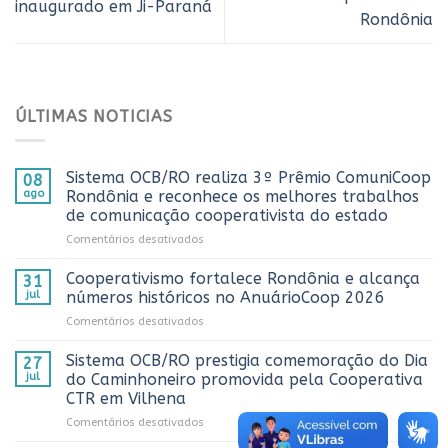
inaugurado em Ji-Paraná
Rondônia
ÚLTIMAS NOTICIAS
Sistema OCB/RO realiza 3º Prêmio ComuniCoop
08
ago
Rondônia e reconhece os melhores trabalhos
de comunicação cooperativista do estado
em
Comentários desativados
Sistema
OCB/RO
Cooperativismo fortalece Rondônia e alcança
31
realiza
jul
números históricos no AnuárioCoop 2026
3º
em
Comentários desativados
Prêmio
Cooperativismo
ComuniCoop
fortalece
Sistema OCB/RO prestigia comemoração do Dia
Rondônia
27
Rondônia
e
jul
do Caminhoneiro promovida pela Cooperativa
e
reconhece
CTR em Vilhena
alcança
os
em
Comentários desativados
números
melhores
Sistema
históricos
trabalhos