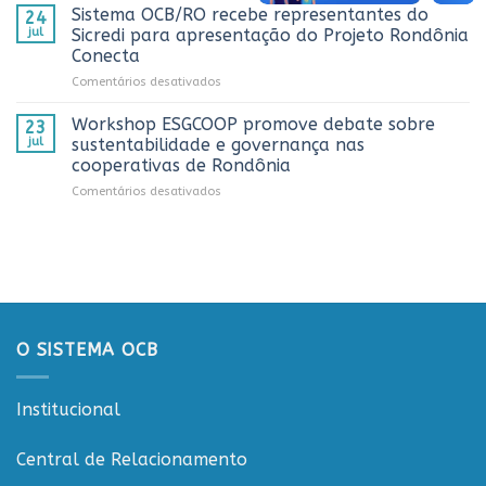
OCB/RO
no
Sistema OCB/RO recebe representantes do
de
24
prestigia
AnuárioCoop
comunicação
jul
Sicredi para apresentação do Projeto Rondônia
comemoração
2026
cooperativista
Conecta
do
do
em
Comentários desativados
Dia
estado
Sistema
do
OCB/RO
Caminhoneiro
Workshop ESGCOOP promove debate sobre
23
recebe
promovida
jul
sustentabilidade e governança nas
representantes
pela
cooperativas de Rondônia
do
Cooperativa
em
Comentários desativados
Sicredi
CTR
Workshop
para
em
ESGCOOP
apresentação
Vilhena
promove
do
debate
Projeto
sobre
Rondônia
sustentabilidade
Conecta
e
governança
O SISTEMA OCB
nas
cooperativas
de
Institucional
Rondônia
Central de Relacionamento