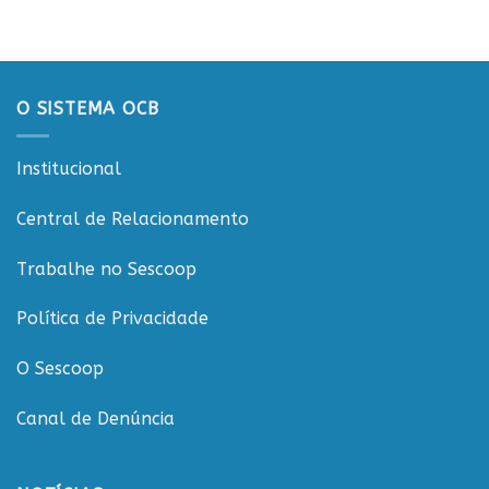
promove
do
debate
Projeto
sobre
Rondônia
sustentabilidade
Conecta
e
governança
O SISTEMA OCB
nas
cooperativas
de
Institucional
Rondônia
Central de Relacionamento
Trabalhe no Sescoop
Política de Privacidade
O Sescoop
Canal de Denúncia