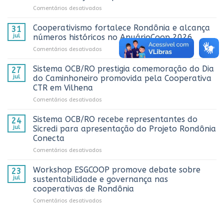
em
Comentários desativados
Sistema
OCB/RO
Cooperativismo fortalece Rondônia e alcança
31
realiza
jul
números históricos no AnuárioCoop 2026
3º
em
Comentários desativados
Prêmio
Cooperativismo
ComuniCoop
fortalece
Sistema OCB/RO prestigia comemoração do Dia
Rondônia
27
Rondônia
e
jul
do Caminhoneiro promovida pela Cooperativa
e
reconhece
CTR em Vilhena
alcança
os
em
Comentários desativados
números
melhores
Sistema
históricos
trabalhos
OCB/RO
no
Sistema OCB/RO recebe representantes do
de
24
prestigia
AnuárioCoop
comunicação
jul
Sicredi para apresentação do Projeto Rondônia
comemoração
2026
cooperativista
Conecta
do
do
em
Comentários desativados
Dia
estado
Sistema
do
OCB/RO
Caminhoneiro
Workshop ESGCOOP promove debate sobre
23
recebe
promovida
jul
sustentabilidade e governança nas
representantes
pela
cooperativas de Rondônia
do
Cooperativa
em
Comentários desativados
Sicredi
CTR
Workshop
para
em
ESGCOOP
apresentação
Vilhena