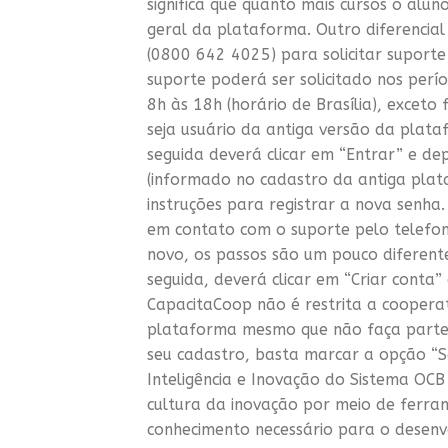
significa que quanto mais cursos o aluno
geral da plataforma. Outro diferencial
(0800 642 4025) para solicitar suporte 
suporte poderá ser solicitado nos perí
8h às 18h (horário de Brasília), exceto
seja usuário da antiga versão da plata
seguida deverá clicar em “Entrar” e dep
(informado no cadastro da antiga plat
instruções para registrar a nova senha
em contato com o suporte pelo telefon
novo, os passos são um pouco diferente
seguida, deverá clicar em “Criar conta”
CapacitaCoop não é restrita a cooperat
plataforma mesmo que não faça parte d
seu cadastro, basta marcar a opção “S
Inteligência e Inovação do Sistema OC
cultura da inovação por meio de ferra
conhecimento necessário para o desenv