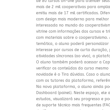
de 80 cursos on-line para atender seus
mais de 2 mil cooperativas para amplia
emitiu mais de 17 mil certificados. Dife
com design mais moderno para melhor 
interessada no mundo do cooperativism
vitrine com informações dos cursos e t
com materiais sobre o cooperativismo. A
temática, o aluno poderá personalizar 
interesse por cursos de curta duração, 
atividades síncronas (ao vivo), a plat
O aluno também poderá acessar a Capac
verificar os conteúdos do curso mesmo 
novidade é o Tira dúvidas. Caso o alu
com os tutores da plataforma, referên
Na nova plataforma, o aluno ainda po
Dashboard (painel). Neste espaço, ele a
estudos, visualizará seu progresso e p
de suporte técnico mais frequentes (FA