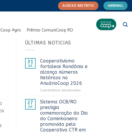
ACESSO RESTRITO
WEBMAIL
Coop Agro
Prêmio ComuniCoop RO
ÚLTIMAS NOTICIAS
Cooperativismo
31
jul
fortalece Rondônia e
alcança números
históricos no
AnuárioCoop 2026
em
Comentários desativados
Cooperativismo
fortalece
Sistema OCB/RO
27
a
Rondônia
jul
prestigia
os
e
comemoração do Dia
alcança
do Caminhoneiro
números
promovida pela
s
históricos
Cooperativa CTR em
no