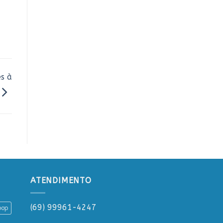
s à
ATENDIMENTO
(69) 99961-4247
oop