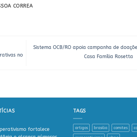
ESSOA CORREA
Sistema OCB/RO apoia campanha de doaçõe
rativas no
Casa Família Rosetta
ÍCIAS
TAGS
artigos
brasilia
comites
c
perativismo fortalece
dônia e alcança números