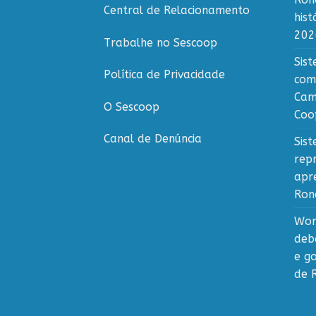
Central de Relacionamento
his
202
Trabalhe no Sescoop
Sis
Política de Privacidade
com
Cam
O Sescoop
Coo
Canal de Denúncia
Sis
rep
apr
Ron
Wor
deb
e g
de 