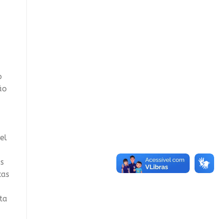
o
ão
el
as
cas
ta