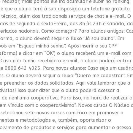
 realizar, mais pontos ele irá acumular e subir no ranking
 é que o aluno terá à sua disposição um telefone gratuito
técnico, além dos tradicionais serviços de chat e e-mail. O
odos de segunda a sexta-feira, das 8h às 23h e sábado, da
 feriados nacionais. Como começar? Para alunos antigos: Ca
forma, o aluno deverá seguir o fluxo “Já sou aluno”. Em
ois em “Esqueci minha senha”. Após inserir o seu CPF
aforma) e clicar em “OK”, o aluno receberá um e-mail com
. Caso não tenha recebido o e-mail, o aluno poderá entrar
e 0800 642 4025. Para novos alunos: Caso seja um usuári
s. O aluno deverá seguir o fluxo “Quero me cadastrar”. E
 e preencher os dados solicitados. Aqui vale lembrar que a
ivistas! Isso quer dizer que o aluno poderá acessar a
e nenhuma cooperativa. Para isso, na hora de realizar o
em vínculo com o cooperativismo”. Novos cursos O Núcleo 
B selecionou sete novos cursos com foco em promover a
mentas e metodologias e, também, oportunizar o
olvimento de produtos e serviços para aumentar o acesso