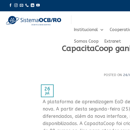
Skip
to
content
Institucional
Cooperati
Somos Coop
Extranet
CapacitaCoop ganh
POSTED ON
26/
26
jul
A plataforma de aprendizagem EaD des
nova. A partir desta segunda-feira (25
diferenciados, além da nova interface,
disponibilizadas. A CapacitaCoop foi c