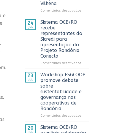
Vilhena
AnuárioCoop
2026
em
Comentários desativados
a e
Sistema
OCB/RO
Sistema OCB/RO
e
24
prestigia
jul
recebe
comemoração
representantes do
do
Sicredi para
Dia
apresentação do
r
do
Projeto Rondônia
Caminhoneiro
r
Conecta
promovida
pela
em
Comentários desativados
Cooperativa
om.
Sistema
CTR
OCB/RO
Workshop ESGCOOP
23
em
recebe
jul
promove debate
Vilhena
representantes
sobre
do
sustentabilidade e
Sicredi
s.
governança nas
para
cooperativas de
apresentação
Rondônia
do
Projeto
em
Comentários desativados
Rondônia
as
Workshop
Conecta
ESGCOOP
Sistema OCB/RO
20
promove
jul
prestigia celebração