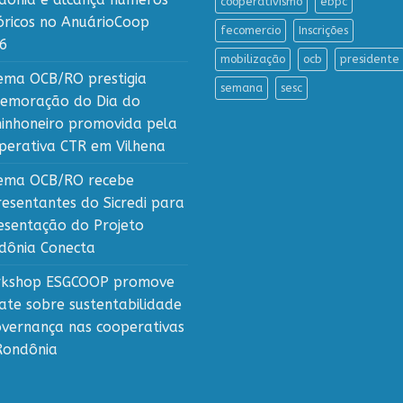
cooperativismo
ebpc
tóricos no AnuárioCoop
fecomercio
Inscrições
6
mobilização
ocb
presidente
tema OCB/RO prestigia
semana
sesc
emoração do Dia do
inhoneiro promovida pela
perativa CTR em Vilhena
tema OCB/RO recebe
resentantes do Sicredi para
esentação do Projeto
dônia Conecta
kshop ESGCOOP promove
ate sobre sustentabilidade
overnança nas cooperativas
Rondônia