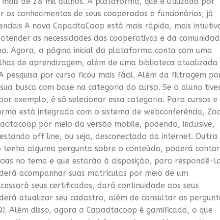
 mais de 28 mil alunos. A plataforma, que é utilizada por
r os conhecimentos de seus cooperados e funcionários, já
renciais A nova CapacitaCoop está mais rápida, mais intuitiv
atender as necessidades das cooperativas e da comunidad
o. Agora, a página inicial da plataforma conta com uma
rilhas de aprendizagem, além de uma biblioteca atualizada
 pesquisa por curso ficou mais fácil. Além da filtragem po
sua busca com base na categoria do curso. Se o aluno tive
por exemplo, é só selecionar essa categoria. Para cursos e
aforma está integrada com o sistema de webconferência, Zo
itacoop por meio da versão mobile, podendo, inclusive,
estando off line, ou seja, desconectado da internet. Outra
no tenha alguma pergunta sobre o conteúdo, poderá contar
cias no tema e que estarão à disposição, para respondê-la
derá acompanhar suas matrículas por meio de um
cessará seus certificados, dará continuidade aos seus
oderá atualizar seu cadastro, além de consultar as pergunt
Q). Além disso, agora a Capacitacoop é gamificada, o que