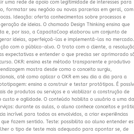
ir uma rede de apoio com legitimidade de interesses para
, formatar seu negócio ou novas parcerias em geral, com
rocas. Ideação: oferta conhecimentos sobre processos e
geração de ideias. O chamado Design Thinking ensina que
a e, por isso, a CapacitaCoop elaborou um conjunto de
erar ideias, aperfeiçoá-las e implementá-las no mercado.
ção com o público-alvo. O trato com o cliente, a resoluçã
s expectativas e entender o que precisa ser aprimorado s
 curso. OKR: ensina este método transparente e produtivo
prendizagem mostra desde como o conceito surgiu,
ionais, até como aplicar o OKR em seu dia a dia para a
totipagem: ensina a construir e testar protótipos. É possív
is de produtos ou serviços e a viabilizar a construção de
custo e agilidade. O conteúdo habilita o usuário a uma d
rviços: durante as aulas, o aluno conhece conceitos e práti
a incrível para todos os envolvidos, a criar experiências
que fazem sentido. Teste: possibilita ao aluno entender es
olher o tipo de teste mais adequado para apontar se, de