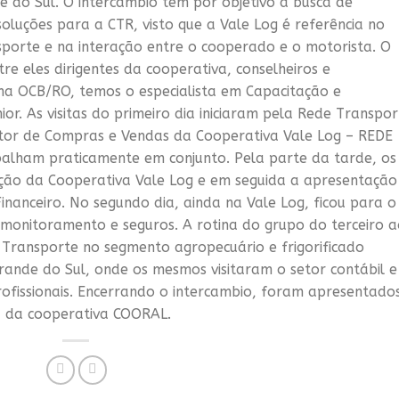
e do Sul. O intercambio tem por objetivo a busca de
oluções para a CTR, visto que a Vale Log é referência no
sporte e na interação entre o cooperado e o motorista. O
e eles dirigentes da cooperativa, conselheiros e
ma OCB/RO, temos o especialista em Capacitação e
or. As visitas do primeiro dia iniciaram pela Rede Transpor
tor de Compras e Vendas da Cooperativa Vale Log – REDE
alham praticamente em conjunto. Pela parte da tarde, os
tação da Cooperativa Vale Log e em seguida a apresentação
inanceiro. No segundo dia, ainda na Vale Log, ficou para o
, monitoramento e seguros. A rotina do grupo do terceiro 
 Transporte no segmento agropecuário e frigorificado
rande do Sul, onde os mesmos visitaram o setor contábil e
rofissionais. Encerrando o intercambio, foram apresentado
RH da cooperativa COORAL.