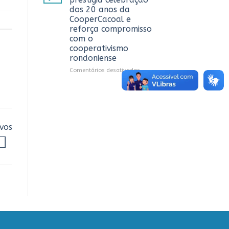
debate
dos 20 anos da
sobre
CooperCacoal e
sustentabilidade
reforça compromisso
e
com o
governança
cooperativismo
nas
rondoniense
cooperativas
de
em
Comentários desativados
Rondônia
Sistema
OCB/RO
prestigia
celebração
dos
20
vos
anos
da
CooperCacoal
e
reforça
compromisso
com
o
cooperativismo
rondoniense