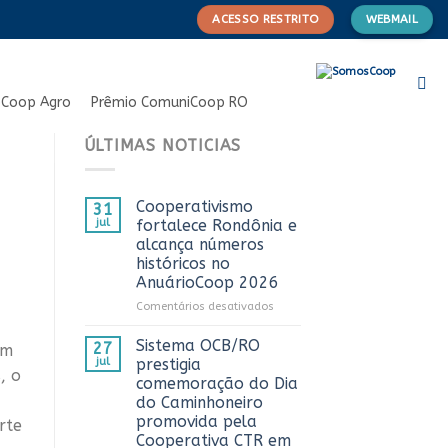
ACESSO RESTRITO
WEBMAIL
Coop Agro
Prêmio ComuniCoop RO
ÚLTIMAS NOTICIAS
Cooperativismo
31
jul
fortalece Rondônia e
alcança números
históricos no
AnuárioCoop 2026
em
Comentários desativados
Cooperativismo
fortalece
Sistema OCB/RO
27
em
Rondônia
jul
prestigia
, o
e
comemoração do Dia
alcança
do Caminhoneiro
números
promovida pela
rte
históricos
Cooperativa CTR em
no