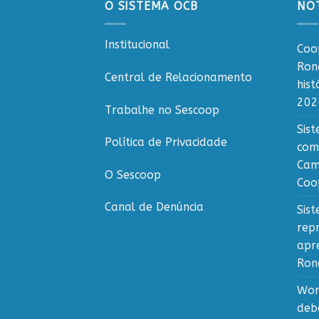
O SISTEMA OCB
NOT
Institucional
Coo
Ron
Central de Relacionamento
his
202
Trabalhe no Sescoop
Sis
Política de Privacidade
com
Cam
O Sescoop
Coo
Canal de Denúncia
Sis
rep
apr
Ron
Wor
deb