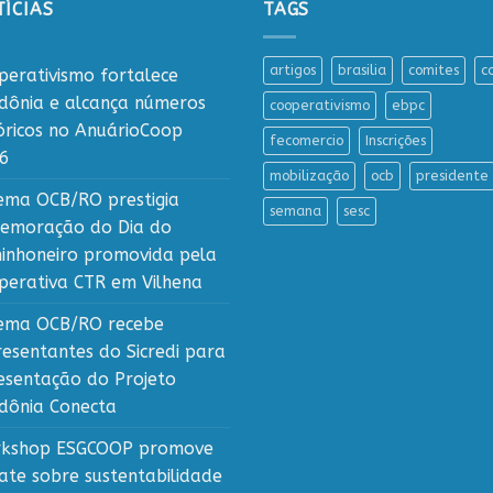
ÍCIAS
TAGS
artigos
brasilia
comites
c
perativismo fortalece
dônia e alcança números
cooperativismo
ebpc
tóricos no AnuárioCoop
fecomercio
Inscrições
6
mobilização
ocb
presidente
tema OCB/RO prestigia
semana
sesc
emoração do Dia do
inhoneiro promovida pela
perativa CTR em Vilhena
tema OCB/RO recebe
resentantes do Sicredi para
esentação do Projeto
dônia Conecta
kshop ESGCOOP promove
ate sobre sustentabilidade