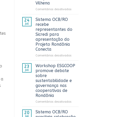
Vilhena
AnuárioCoop
2026
em
Comentários desativados
Sistema
OCB/RO
Sistema OCB/RO
24
prestigia
jul
recebe
comemoração
representantes do
do
tes
Sicredi para
Dia
apresentação do
do
Projeto Rondônia
Caminhoneiro
Conecta
promovida
pela
em
Comentários desativados
Cooperativa
Sistema
CTR
OCB/RO
Workshop ESGCOOP
ao
23
em
recebe
jul
promove debate
Vilhena
representantes
sobre
do
 a
sustentabilidade e
Sicredi
s
governança nas
para
cooperativas de
apresentação
Rondônia
do
Projeto
em
Comentários desativados
Rondônia
Workshop
Conecta
ESGCOOP
Sistema OCB/RO
20
promove
jul
prestigia celebração