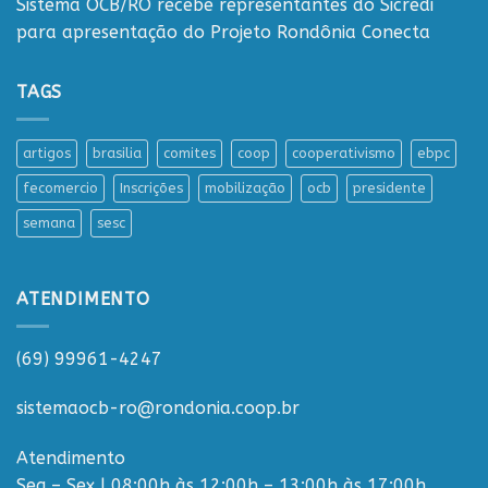
Sistema OCB/RO recebe representantes do Sicredi
para apresentação do Projeto Rondônia Conecta
TAGS
artigos
brasilia
comites
coop
cooperativismo
ebpc
fecomercio
Inscrições
mobilização
ocb
presidente
semana
sesc
ATENDIMENTO
(69) 99961-4247
sistemaocb-ro@rondonia.coop.br
Atendimento
Seg – Sex | 08:00h às 12:00h – 13:00h às 17:00h