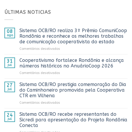
ÚLTIMAS NOTICIAS
Sistema OCB/RO realiza 3º Prêmio ComuniCoop
08
ago
Rondônia e reconhece os melhores trabalhos
de comunicação cooperativista do estado
em
Comentários desativados
Sistema
OCB/RO
Cooperativismo fortalece Rondônia e alcança
31
realiza
jul
números históricos no AnuárioCoop 2026
3º
em
Comentários desativados
Prêmio
Cooperativismo
ComuniCoop
fortalece
Sistema OCB/RO prestigia comemoração do Dia
Rondônia
27
Rondônia
e
jul
do Caminhoneiro promovida pela Cooperativa
e
reconhece
CTR em Vilhena
alcança
os
em
Comentários desativados
números
melhores
Sistema
históricos
trabalhos
OCB/RO
no
Sistema OCB/RO recebe representantes do
de
24
prestigia
AnuárioCoop
comunicação
jul
Sicredi para apresentação do Projeto Rondônia
comemoração
2026
cooperativista
Conecta
do
do