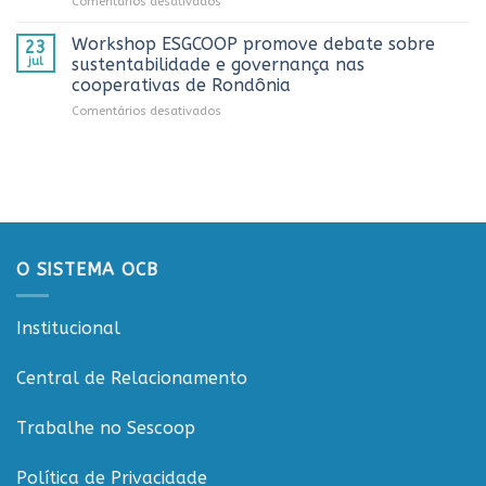
em
Comentários desativados
Dia
estado
Sistema
do
OCB/RO
Caminhoneiro
Workshop ESGCOOP promove debate sobre
23
recebe
promovida
jul
sustentabilidade e governança nas
representantes
pela
cooperativas de Rondônia
do
Cooperativa
em
Comentários desativados
Sicredi
CTR
Workshop
para
em
ESGCOOP
apresentação
Vilhena
promove
do
debate
Projeto
sobre
Rondônia
sustentabilidade
Conecta
e
governança
O SISTEMA OCB
nas
cooperativas
de
Institucional
Rondônia
Central de Relacionamento
Trabalhe no Sescoop
Política de Privacidade