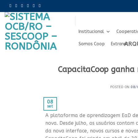
Skip
to
content
Institucional
Cooperati
ARQ
Somos Coop
Extranet
CapacitaCoop ganha n
POSTED ON
08/
08
set
A plataforma de aprendizagem EaD des
nova. Desde julho, os usuários contam 
da nova interface, novos cursos e nova