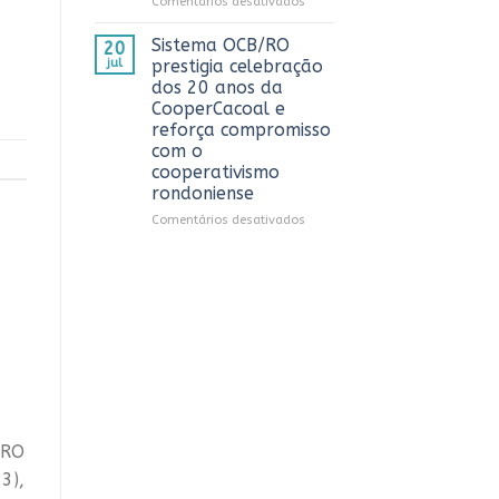
em
Comentários desativados
Rondônia
Workshop
Conecta
ESGCOOP
Sistema OCB/RO
20
promove
jul
prestigia celebração
debate
dos 20 anos da
sobre
CooperCacoal e
sustentabilidade
reforça compromisso
e
com o
governança
cooperativismo
nas
rondoniense
cooperativas
de
em
Comentários desativados
Rondônia
Sistema
OCB/RO
prestigia
celebração
dos
20
anos
da
CooperCacoal
e
reforça
compromisso
/RO
com
3),
o