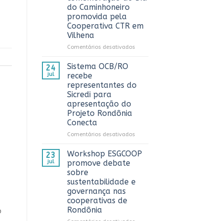
alcança
do Caminhoneiro
números
promovida pela
históricos
Cooperativa CTR em
no
Vilhena
AnuárioCoop
2026
em
Comentários desativados
Sistema
OCB/RO
Sistema OCB/RO
24
prestigia
jul
recebe
comemoração
representantes do
do
Sicredi para
Dia
apresentação do
do
Projeto Rondônia
Caminhoneiro
Conecta
promovida
pela
em
Comentários desativados
Cooperativa
Sistema
CTR
OCB/RO
Workshop ESGCOOP
23
em
recebe
jul
promove debate
Vilhena
representantes
sobre
do
sustentabilidade e
Sicredi
governança nas
para
cooperativas de
apresentação
Rondônia
o
do
Projeto