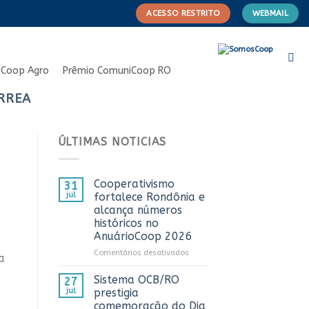
ACESSO RESTRITO
WEBMAIL
Coop Agro
Prêmio ComuniCoop RO
ORREA
ÚLTIMAS NOTICIAS
Cooperativismo
31
jul
fortalece Rondônia e
alcança números
históricos no
AnuárioCoop 2026
em
Comentários desativados
a
Cooperativismo
fortalece
Sistema OCB/RO
27
Rondônia
jul
prestigia
e
comemoração do Dia