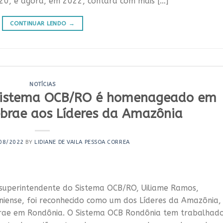
020, e agora, em 2022, contará com mais […]
CONTINUAR LENDO
→
NOTÍCIAS
 Sistema OCB/RO é homenageado em
ebrae aos Líderes da Amazônia
08/2022
BY
LIDIANE DE VAILA PESSOA CORREA
o superintendente do Sistema OCB/RO, Uiliame Ramos,
iense, foi reconhecido como um dos Líderes da Amazônia,
rae em Rondônia. O Sistema OCB Rondônia tem trabalhad