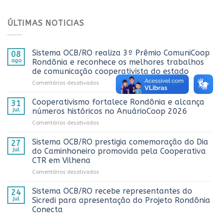
ÚLTIMAS NOTICIAS
Sistema OCB/RO realiza 3º Prêmio ComuniCoop
08
ago
Rondônia e reconhece os melhores trabalhos
de comunicação cooperativista do estado
em
Comentários desativados
Sistema
OCB/RO
Cooperativismo fortalece Rondônia e alcança
31
realiza
jul
números históricos no AnuárioCoop 2026
3º
em
Comentários desativados
Prêmio
Cooperativismo
ComuniCoop
fortalece
Sistema OCB/RO prestigia comemoração do Dia
Rondônia
27
Rondônia
e
jul
do Caminhoneiro promovida pela Cooperativa
e
reconhece
CTR em Vilhena
alcança
os
em
Comentários desativados
números
melhores
Sistema
históricos
trabalhos
OCB/RO
no
Sistema OCB/RO recebe representantes do
de
24
prestigia
AnuárioCoop
comunicação
jul
Sicredi para apresentação do Projeto Rondônia
comemoração
2026
cooperativista
Conecta
do
do