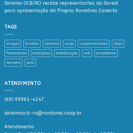
Sistema OCB/RO recebe representantes do Sicredi
para apresentação do Projeto Rondônia Conecta
TAGS
artigos
brasilia
comites
coop
cooperativismo
ebpc
fecomercio
Inscrições
mobilização
ocb
presidente
semana
sesc
ATENDIMENTO
(69) 99961-4247
sistemaocb-ro@rondonia.coop.br
Atendimento