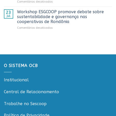
em
Comentários desativados
Dia
estado
Sistema
do
OCB/RO
Caminhoneiro
Workshop ESGCOOP promove debate sobre
23
recebe
promovida
jul
sustentabilidade e governança nas
representantes
pela
cooperativas de Rondônia
do
Cooperativa
em
Comentários desativados
Sicredi
CTR
Workshop
para
em
ESGCOOP
apresentação
Vilhena
promove
do
debate
Projeto
sobre
Rondônia
sustentabilidade
Conecta
e
governança
O SISTEMA OCB
nas
cooperativas
de
Institucional
Rondônia
Central de Relacionamento
Trabalhe no Sescoop
Política de Privacidade