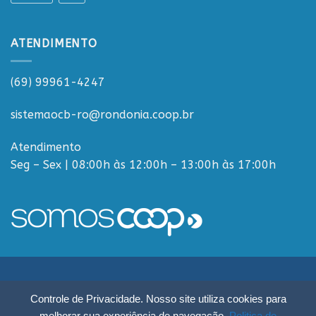
ATENDIMENTO
(69) 99961-4247
sistemaocb-ro@rondonia.coop.br
Atendimento
Seg – Sex | 08:00h às 12:00h – 13:00h às 17:00h
Sistema OCB Rondônia © Todos os Direitos Reservados - R. Paulo
Controle de Privacidade. Nosso site utiliza cookies para
Macalão, 4675 - Flodoaldo Pontes Pinto, Porto Velho - RO, 76820-454