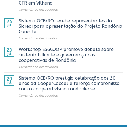
e
CTR em Vilhena
alcança
em
Comentários desativados
números
Sistema
históricos
OCB/RO
no
Sistema OCB/RO recebe representantes do
24
prestigia
AnuárioCoop
jul
Sicredi para apresentação do Projeto Rondônia
comemoração
2026
Conecta
do
em
Comentários desativados
Dia
Sistema
do
OCB/RO
Caminhoneiro
Workshop ESGCOOP promove debate sobre
23
recebe
promovida
jul
sustentabilidade e governança nas
representantes
pela
cooperativas de Rondônia
do
Cooperativa
em
Comentários desativados
Sicredi
CTR
Workshop
para
em
ESGCOOP
apresentação
Vilhena
Sistema OCB/RO prestigia celebração dos 20
20
promove
do
jul
anos da CooperCacoal e reforça compromisso
debate
Projeto
com o cooperativismo rondoniense
sobre
Rondônia
em
Comentários desativados
sustentabilidade
Conecta
Sistema
e
OCB/RO
governança
prestigia
nas
celebração
cooperativas
dos
de
20
Rondônia