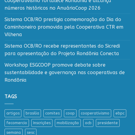
Cooperativismo fortalece Rondônia e alcança
números históricos no AnuárioCoop 2026
Sistema OCB/RO prestigia comemoração do Dia do
Caminhoneiro promovida pela Cooperativa CTR em
Vilhena
Sistema OCB/RO recebe representantes do Sicredi
para apresentação do Projeto Rondônia Conecta
Workshop ESGCOOP promove debate sobre
sustentabilidade e governança nas cooperativas de
Rondônia
TAGS
artigos
brasilia
comites
coop
cooperativismo
ebpc
fecomercio
Inscrições
mobilização
ocb
presidente
semana
sesc