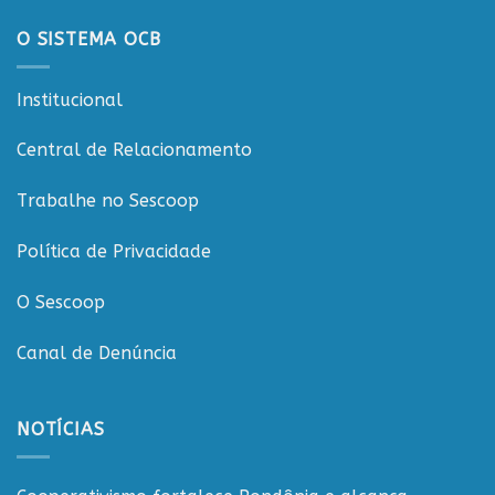
anos
da
O SISTEMA OCB
CooperCacoal
e
reforça
Institucional
compromisso
com
o
Central de Relacionamento
cooperativismo
rondoniense
Trabalhe no Sescoop
Política de Privacidade
O Sescoop
Canal de Denúncia
NOTÍCIAS