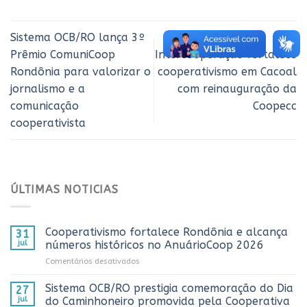
Sistema OCB/RO lança 3º
Prêmio ComuniCoop
Intercooperação fortalece
Rondônia para valorizar o
cooperativismo em Cacoal
jornalismo e a
com reinauguração da
comunicação
Coopecc
cooperativista
ÚLTIMAS NOTICIAS
Cooperativismo fortalece Rondônia e alcança
31
jul
números históricos no AnuárioCoop 2026
em
Comentários desativados
Cooperativismo
fortalece
Sistema OCB/RO prestigia comemoração do Dia
27
Rondônia
jul
do Caminhoneiro promovida pela Cooperativa