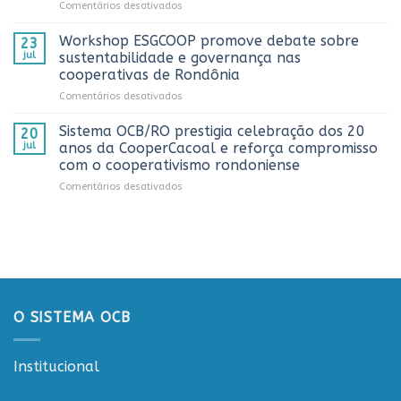
em
Comentários desativados
Dia
Sistema
do
OCB/RO
Caminhoneiro
Workshop ESGCOOP promove debate sobre
23
recebe
promovida
jul
sustentabilidade e governança nas
representantes
pela
cooperativas de Rondônia
do
Cooperativa
em
Comentários desativados
Sicredi
CTR
Workshop
para
em
ESGCOOP
apresentação
Vilhena
Sistema OCB/RO prestigia celebração dos 20
20
promove
do
jul
anos da CooperCacoal e reforça compromisso
debate
Projeto
com o cooperativismo rondoniense
sobre
Rondônia
em
Comentários desativados
sustentabilidade
Conecta
Sistema
e
OCB/RO
governança
prestigia
nas
celebração
cooperativas
dos
de
20
Rondônia
anos
da
O SISTEMA OCB
CooperCacoal
e
reforça
Institucional
compromisso
com
o