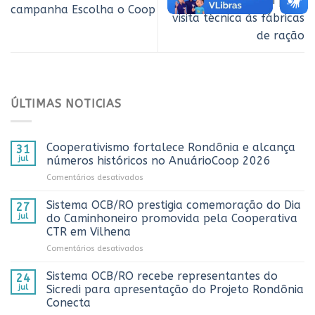
comitiva de Cabixi para
campanha Escolha o Coop
visita técnica às fábricas
de ração
ÚLTIMAS NOTICIAS
Cooperativismo fortalece Rondônia e alcança
31
jul
números históricos no AnuárioCoop 2026
em
Comentários desativados
Cooperativismo
fortalece
Sistema OCB/RO prestigia comemoração do Dia
27
Rondônia
jul
do Caminhoneiro promovida pela Cooperativa
e
CTR em Vilhena
alcança
em
Comentários desativados
números
Sistema
históricos
OCB/RO
no
Sistema OCB/RO recebe representantes do
24
prestigia
AnuárioCoop
jul
Sicredi para apresentação do Projeto Rondônia
comemoração
2026
Conecta
do