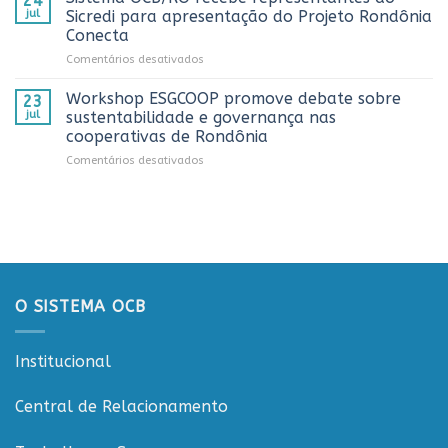
24
prestigia
AnuárioCoop
comunicação
jul
Sicredi para apresentação do Projeto Rondônia
comemoração
2026
cooperativista
Conecta
do
do
em
Comentários desativados
Dia
estado
Sistema
do
OCB/RO
Caminhoneiro
Workshop ESGCOOP promove debate sobre
23
recebe
promovida
jul
sustentabilidade e governança nas
representantes
pela
cooperativas de Rondônia
do
Cooperativa
em
Comentários desativados
Sicredi
CTR
Workshop
para
em
ESGCOOP
apresentação
Vilhena
promove
do
debate
Projeto
sobre
Rondônia
sustentabilidade
Conecta
e
governança
O SISTEMA OCB
nas
cooperativas
de
Institucional
Rondônia
Central de Relacionamento