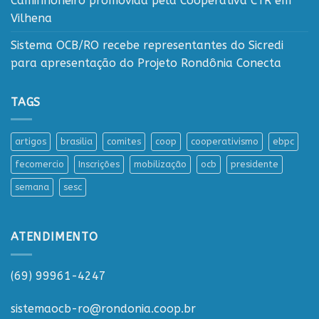
Caminhoneiro promovida pela Cooperativa CTR em
Vilhena
Sistema OCB/RO recebe representantes do Sicredi
para apresentação do Projeto Rondônia Conecta
TAGS
artigos
brasilia
comites
coop
cooperativismo
ebpc
fecomercio
Inscrições
mobilização
ocb
presidente
semana
sesc
ATENDIMENTO
(69) 99961-4247
sistemaocb-ro@rondonia.coop.br