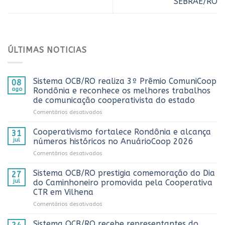
SEBRAE/RO
ÚLTIMAS NOTICIAS
Sistema OCB/RO realiza 3º Prêmio ComuniCoop
08
ago
Rondônia e reconhece os melhores trabalhos
de comunicação cooperativista do estado
em
Comentários desativados
Sistema
OCB/RO
Cooperativismo fortalece Rondônia e alcança
31
realiza
jul
números históricos no AnuárioCoop 2026
3º
em
Comentários desativados
Prêmio
Cooperativismo
ComuniCoop
fortalece
Sistema OCB/RO prestigia comemoração do Dia
Rondônia
27
Rondônia
e
jul
do Caminhoneiro promovida pela Cooperativa
e
reconhece
CTR em Vilhena
alcança
os
em
Comentários desativados
números
melhores
Sistema
históricos
trabalhos
OCB/RO
no
Sistema OCB/RO recebe representantes do
de