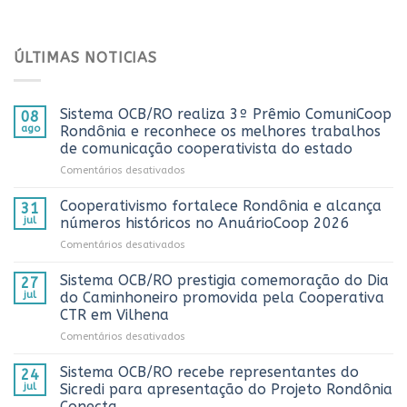
ÚLTIMAS NOTICIAS
Sistema OCB/RO realiza 3º Prêmio ComuniCoop
08
ago
Rondônia e reconhece os melhores trabalhos
de comunicação cooperativista do estado
em
Comentários desativados
Sistema
OCB/RO
Cooperativismo fortalece Rondônia e alcança
31
realiza
jul
números históricos no AnuárioCoop 2026
3º
em
Comentários desativados
Prêmio
Cooperativismo
ComuniCoop
fortalece
Sistema OCB/RO prestigia comemoração do Dia
Rondônia
27
Rondônia
e
jul
do Caminhoneiro promovida pela Cooperativa
e
reconhece
CTR em Vilhena
alcança
os
em
Comentários desativados
números
melhores
Sistema
históricos
trabalhos
OCB/RO
no
Sistema OCB/RO recebe representantes do
de
24
prestigia
AnuárioCoop
comunicação
jul
Sicredi para apresentação do Projeto Rondônia
comemoração
2026
cooperativista
Conecta