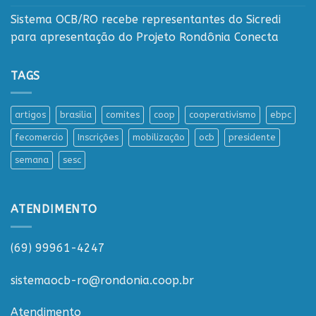
Sistema OCB/RO recebe representantes do Sicredi
para apresentação do Projeto Rondônia Conecta
TAGS
artigos
brasilia
comites
coop
cooperativismo
ebpc
fecomercio
Inscrições
mobilização
ocb
presidente
semana
sesc
ATENDIMENTO
(69) 99961-4247
sistemaocb-ro@rondonia.coop.br
Atendimento