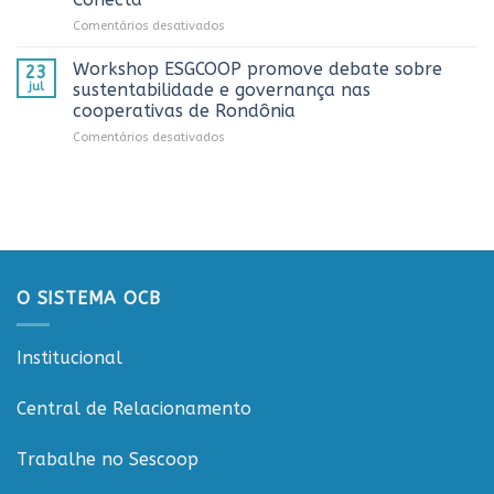
do
do
em
Comentários desativados
Dia
estado
Sistema
do
OCB/RO
Caminhoneiro
Workshop ESGCOOP promove debate sobre
23
recebe
promovida
jul
sustentabilidade e governança nas
representantes
pela
cooperativas de Rondônia
do
Cooperativa
em
Comentários desativados
Sicredi
CTR
Workshop
para
em
ESGCOOP
apresentação
Vilhena
promove
do
debate
Projeto
sobre
Rondônia
sustentabilidade
Conecta
e
governança
O SISTEMA OCB
nas
cooperativas
de
Institucional
Rondônia
Central de Relacionamento
Trabalhe no Sescoop