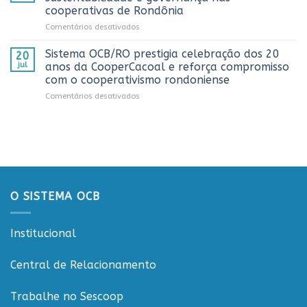
representantes
pela
cooperativas de Rondônia
do
Cooperativa
em
Comentários desativados
Sicredi
CTR
Workshop
para
em
ESGCOOP
apresentação
Vilhena
Sistema OCB/RO prestigia celebração dos 20
20
promove
do
jul
anos da CooperCacoal e reforça compromisso
debate
Projeto
com o cooperativismo rondoniense
sobre
Rondônia
em
Comentários desativados
sustentabilidade
Conecta
Sistema
e
OCB/RO
governança
prestigia
nas
celebração
cooperativas
dos
de
20
Rondônia
anos
da
O SISTEMA OCB
CooperCacoal
e
reforça
Institucional
compromisso
com
o
Central de Relacionamento
cooperativismo
rondoniense
Trabalhe no Sescoop