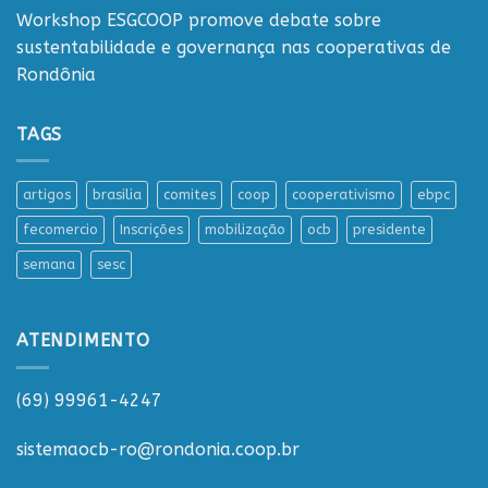
Workshop ESGCOOP promove debate sobre
sustentabilidade e governança nas cooperativas de
Rondônia
TAGS
artigos
brasilia
comites
coop
cooperativismo
ebpc
fecomercio
Inscrições
mobilização
ocb
presidente
semana
sesc
ATENDIMENTO
(69) 99961-4247
sistemaocb-ro@rondonia.coop.br