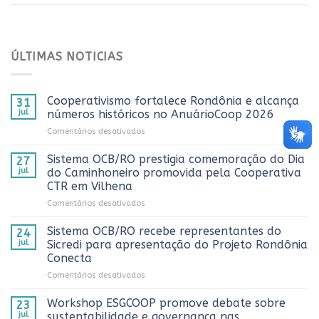
ÚLTIMAS NOTICIAS
Cooperativismo fortalece Rondônia e alcança
31
jul
números históricos no AnuárioCoop 2026
em
Comentários desativados
Cooperativismo
fortalece
Sistema OCB/RO prestigia comemoração do Dia
27
Rondônia
jul
do Caminhoneiro promovida pela Cooperativa
e
CTR em Vilhena
alcança
em
Comentários desativados
números
Sistema
históricos
OCB/RO
no
Sistema OCB/RO recebe representantes do
24
prestigia
AnuárioCoop
jul
Sicredi para apresentação do Projeto Rondônia
comemoração
2026
Conecta
do
em
Comentários desativados
Dia
Sistema
do
OCB/RO
Caminhoneiro
Workshop ESGCOOP promove debate sobre
23
recebe
promovida
jul
sustentabilidade e governança nas