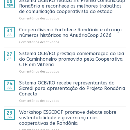
Sistema OCB/RO realiza 3º Prêmio ComuniCoop
08
ago
Rondônia e reconhece os melhores trabalhos
de comunicação cooperativista do estado
em
Comentários desativados
Sistema
OCB/RO
Cooperativismo fortalece Rondônia e alcança
31
realiza
jul
números históricos no AnuárioCoop 2026
3º
em
Comentários desativados
Prêmio
Cooperativismo
ComuniCoop
fortalece
Sistema OCB/RO prestigia comemoração do Dia
Rondônia
27
Rondônia
e
jul
do Caminhoneiro promovida pela Cooperativa
e
reconhece
CTR em Vilhena
alcança
os
em
Comentários desativados
números
melhores
Sistema
históricos
trabalhos
OCB/RO
no
Sistema OCB/RO recebe representantes do
de
24
prestigia
AnuárioCoop
comunicação
jul
Sicredi para apresentação do Projeto Rondônia
comemoração
2026
cooperativista
Conecta
do
do
em
Comentários desativados
Dia
estado
Sistema
do
OCB/RO
Caminhoneiro
Workshop ESGCOOP promove debate sobre
23
recebe
promovida
jul
sustentabilidade e governança nas
representantes
pela
cooperativas de Rondônia
do
Cooperativa
em