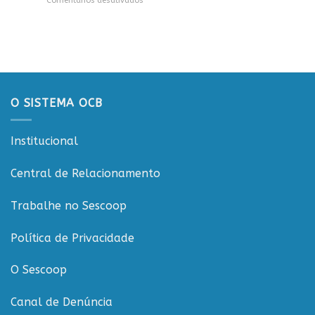
Comentários desativados
Sicredi
CTR
Workshop
para
em
ESGCOOP
apresentação
Vilhena
promove
do
debate
Projeto
sobre
Rondônia
sustentabilidade
Conecta
e
governança
O SISTEMA OCB
nas
cooperativas
de
Institucional
Rondônia
Central de Relacionamento
Trabalhe no Sescoop
Política de Privacidade
O Sescoop
Canal de Denúncia