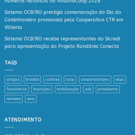
números históricos no AnuárioCoop 2026
Sistema OCB/RO prestigia comemoração do Dia do
Caminhoneiro promovida pela Cooperativa CTR em
Vilhena
Sistema OCB/RO recebe representantes do Sicredi
para apresentação do Projeto Rondônia Conecta
TAGS
artigos
brasilia
comites
coop
cooperativismo
ebpc
fecomercio
Inscrições
mobilização
ocb
presidente
semana
sesc
ATENDIMENTO