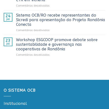
alcança
os
em
Comentários desativados
números
melhores
Sistema
históricos
trabalhos
OCB/RO
no
Sistema OCB/RO recebe representantes do
de
24
prestigia
AnuárioCoop
comunicação
jul
Sicredi para apresentação do Projeto Rondônia
comemoração
2026
cooperativista
Conecta
do
do
em
Comentários desativados
Dia
estado
Sistema
do
OCB/RO
Caminhoneiro
Workshop ESGCOOP promove debate sobre
23
recebe
promovida
jul
sustentabilidade e governança nas
representantes
pela
cooperativas de Rondônia
do
Cooperativa
em
Comentários desativados
Sicredi
CTR
Workshop
para
em
ESGCOOP
apresentação
Vilhena
promove
do
debate
Projeto
sobre
Rondônia
sustentabilidade
Conecta
e
governança
O SISTEMA OCB
nas
cooperativas
de
Institucional
Rondônia