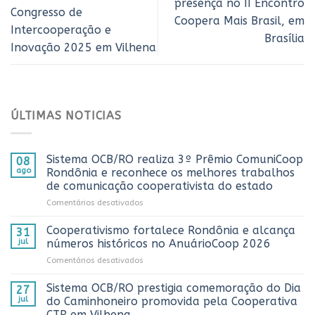
presença no II Encontro
Congresso de
Coopera Mais Brasil, em
Intercooperação e
Brasília
Inovação 2025 em Vilhena
ÚLTIMAS NOTICIAS
Sistema OCB/RO realiza 3º Prêmio ComuniCoop
08
ago
Rondônia e reconhece os melhores trabalhos
de comunicação cooperativista do estado
em
Comentários desativados
Sistema
OCB/RO
Cooperativismo fortalece Rondônia e alcança
31
realiza
jul
números históricos no AnuárioCoop 2026
3º
em
Comentários desativados
Prêmio
Cooperativismo
ComuniCoop
fortalece
Sistema OCB/RO prestigia comemoração do Dia
Rondônia
27
Rondônia
e
jul
do Caminhoneiro promovida pela Cooperativa
e
reconhece
CTR em Vilhena