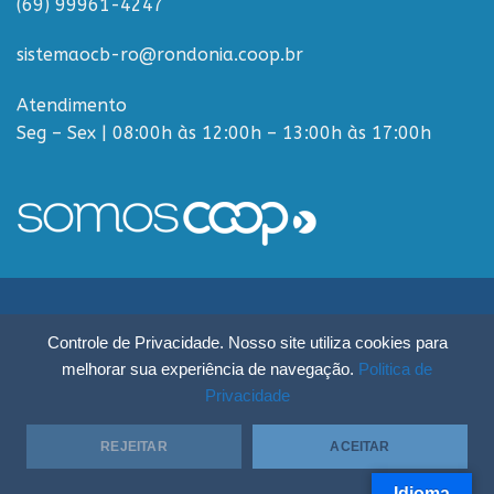
(69) 99961-4247
sistemaocb-ro@rondonia.coop.br
Atendimento
Seg – Sex | 08:00h às 12:00h – 13:00h às 17:00h
Sistema OCB Rondônia © Todos os Direitos Reservados - R. Paulo
Controle de Privacidade. Nosso site utiliza cookies para
Macalão, 4675 - Flodoaldo Pontes Pinto, Porto Velho - RO, 76820-454
melhorar sua experiência de navegação.
Politica de
Privacidade
REJEITAR
ACEITAR
Idioma