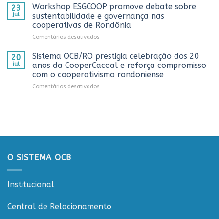
OCB/RO
Caminhoneiro
Workshop ESGCOOP promove debate sobre
23
recebe
promovida
jul
sustentabilidade e governança nas
representantes
pela
cooperativas de Rondônia
do
Cooperativa
em
Comentários desativados
Sicredi
CTR
Workshop
para
em
ESGCOOP
apresentação
Vilhena
Sistema OCB/RO prestigia celebração dos 20
20
promove
do
jul
anos da CooperCacoal e reforça compromisso
debate
Projeto
com o cooperativismo rondoniense
sobre
Rondônia
em
Comentários desativados
sustentabilidade
Conecta
Sistema
e
OCB/RO
governança
prestigia
nas
celebração
cooperativas
dos
de
20
Rondônia
anos
da
O SISTEMA OCB
CooperCacoal
e
reforça
Institucional
compromisso
com
o
Central de Relacionamento
cooperativismo
rondoniense