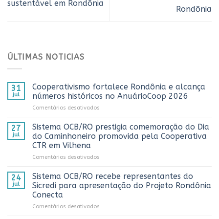
sustentável em Rondônia
Rondônia
ÚLTIMAS NOTICIAS
Cooperativismo fortalece Rondônia e alcança
31
jul
números históricos no AnuárioCoop 2026
em
Comentários desativados
Cooperativismo
fortalece
Sistema OCB/RO prestigia comemoração do Dia
27
Rondônia
jul
do Caminhoneiro promovida pela Cooperativa
e
CTR em Vilhena
alcança
em
Comentários desativados
números
Sistema
históricos
OCB/RO
no
Sistema OCB/RO recebe representantes do
24
prestigia
AnuárioCoop
jul
Sicredi para apresentação do Projeto Rondônia
comemoração
2026
Conecta
do
em
Comentários desativados
Dia
Sistema
do