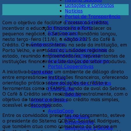
Licitações e Contratos
12
Notícias
jun
Portal de Transparência
Processos Seletivos
Com o objetivo de facilitar o acesso ao crédito,
Frencoop Rondônia
incentivar a educação financeira e fortalecer os
Fale Conosco
pequenos negócios, o Sebrae em Rondônia lançou,
Ouvidoria
nesta terça-feira (11/6), a edição 2025 do Café &
Cooperativismo
Crédito. O evento aconteceu na sede da instituição, em
Conheça o Cooperativismo
Porto Velho, e em todas as unidades regionais do
Movimento SomosCoop
estado, reunindo empreendedores, representantes de
Anuário do Cooperativismo
instituições financeiras e lideranças do setor produtivo.
Portal Cooperativas
A iniciativa busca criar um ambiente de diálogo direto
Conteúdo
entre empresários e instituições financeiras, oferecendo
Notícias
orientação prática sobre soluções de crédito e
Agenda de Cursos / Eventos
ferramentas como o FAMPE, fundo de aval do Sebrae.
Publicações
O Café & Crédito será realizado bimestralmente, com o
Revista
objetivo de tornar o acesso ao crédito mais simples,
Atualizar Dados
acessível e descomplicado.
Soluções
AvaliaCoop
Entre os convidados presentes no lançamento, esteve
Identidade
o presidente do Sistema OCB/RO, Salatiel Rodrigues,
Desempenho
que também atua como conselheiro do Sebrae em
Governança e Gestão