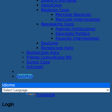
Jovens e Mulheres
InovaCoop
Negócios Coop
Mercado Nacional
Mercado Internacional
Representa Coop
Agenda Institucional
Educação Política
Atuação Internacional
SouCoop
Rondocoop Agro
RondoCoop Agro
Prêmio ComuniCoop RO
Somos Coop
Extranet
WebMail
Idioma
Powered by
Translate
Login