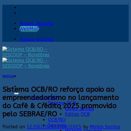
Skip
to
content
Acesso Restrito
WebMail
Acesso Restrito
Notícias
Sistema OCB/RO reforça apoio ao
empreendedorismo no lançamento
Institucional
Sistema OCB
do Café & Crédito 2025 promovido
Quem Somos
pelo SEBRAE/RO
Editais OCB
OCB/RO
Sescoop
Posted on
12/06/2025
12/06/2025
by
Mirian Santos
Historia Sescoop