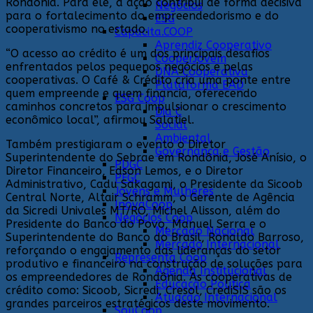
Rondônia. Para ele, a ação contribui de forma decisiva
Negócios
para o fortalecimento do empreendedorismo e do
ESG
cooperativismo no estado.
Capacita.COOP
Aprendiz Cooperativo
“O acesso ao crédito é um dos principais desafios
CooperJovem
enfrentados pelos pequenos negócios e pelas
DNA Cooperativa
cooperativas. O Café & Crédito cria uma ponte entre
Plataforma EAD
quem empreende e quem financia, oferecendo
ESG Coop
caminhos concretos para impulsionar o crescimento
Dia C
econômico local”, afirmou Salatiel.
Social
Ambiental
Também prestigiaram o evento o Diretor
Governança e Gestão
Superintendente do Sebrae em Rondônia, José Anísio, o
PDGC
Diretor Financeiro, Edson Lemos, e o Diretor
PFGC
Administrativo, Cadu Sakagami, o Presidente da Sicoob
Jovens e Mulheres
Central Norte, Altair Schramm, o Gerente de Agência
InovaCoop
da Sicredi Univales MT/RO, Michel Alisson, além do
Negócios Coop
Presidente do Banco do Povo, Manuel Serra e o
Mercado Nacional
Superintendente do Banco do Brasil, Ronaldo Barroso,
Mercado Internacional
reforçando o engajamento das lideranças do setor
Representa Coop
produtivo e financeiro na construção de soluções para
Agenda Institucional
os empreendedores de Rondônia. As cooperativas de
Educação Política
crédito como: Sicoob, Sicredi, Cresol, CrediSIS são os
Atuação Internacional
grandes parceiros estratégicos deste movimento.
SouCoop