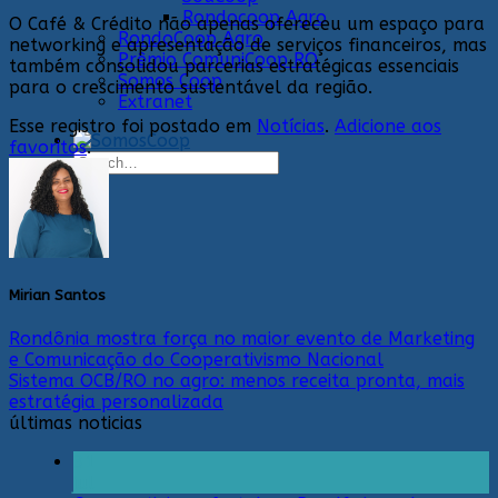
Rondocoop Agro
O Café & Crédito não apenas ofereceu um espaço para
RondoCoop Agro
networking e apresentação de serviços financeiros, mas
Prêmio ComuniCoop RO
também consolidou parcerias estratégicas essenciais
Somos Coop
para o crescimento sustentável da região.
Extranet
Esse registro foi postado em
Notícias
.
Adicione aos
favoritos
.
Search
for:
Mirian Santos
Rondônia mostra força no maior evento de Marketing
e Comunicação do Cooperativismo Nacional
Sistema OCB/RO no agro: menos receita pronta, mais
estratégia personalizada
últimas noticias
31
jul