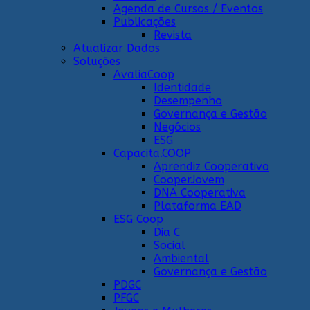
Agenda de Cursos / Eventos
Publicações
Revista
Atualizar Dados
Soluções
AvaliaCoop
Identidade
Desempenho
Governança e Gestão
Negócios
ESG
Capacita.COOP
Aprendiz Cooperativo
CooperJovem
DNA Cooperativa
Plataforma EAD
ESG Coop
Dia C
Social
Ambiental
Governança e Gestão
PDGC
PFGC