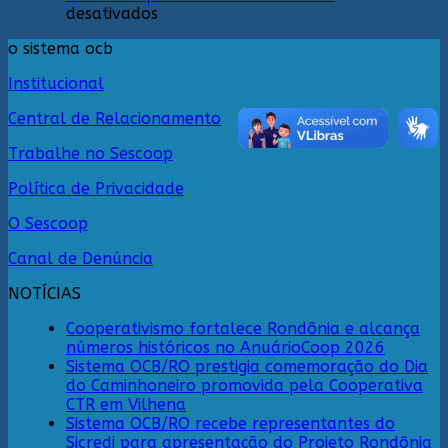
sustentabilidade
em
Conecta
desativados
e
Sistema
o sistema ocb
governança
OCB/RO
nas
prestigia
Institucional
cooperativas
celebração
de
dos
Central de Relacionamento
Rondônia
20
anos
Trabalhe no Sescoop
da
CooperCacoal
Política de Privacidade
e
reforça
O Sescoop
compromisso
Canal de Denúncia
com
o
NOTÍCIAS
cooperativismo
rondoniense
Cooperativismo fortalece Rondônia e alcança
números históricos no AnuárioCoop 2026
Sistema OCB/RO prestigia comemoração do Dia
do Caminhoneiro promovida pela Cooperativa
CTR em Vilhena
Sistema OCB/RO recebe representantes do
Sicredi para apresentação do Projeto Rondônia