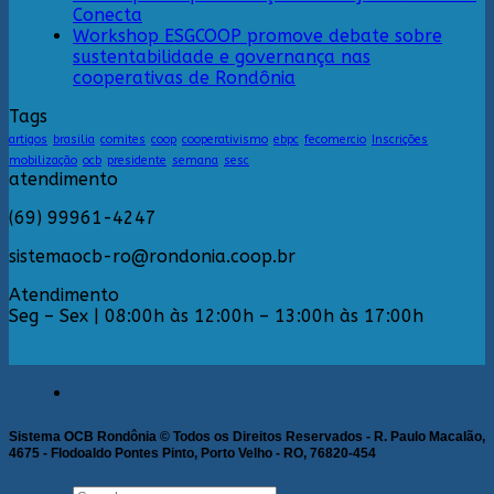
Conecta
Workshop ESGCOOP promove debate sobre
sustentabilidade e governança nas
cooperativas de Rondônia
Tags
artigos
brasilia
comites
coop
cooperativismo
ebpc
fecomercio
Inscrições
mobilização
ocb
presidente
semana
sesc
atendimento
(69) 99961-4247
sistemaocb-ro@rondonia.coop.br
Atendimento
Seg – Sex | 08:00h às 12:00h – 13:00h às 17:00h
Sistema OCB Rondônia © Todos os Direitos Reservados - R. Paulo Macalão,
4675 - Flodoaldo Pontes Pinto, Porto Velho - RO, 76820-454