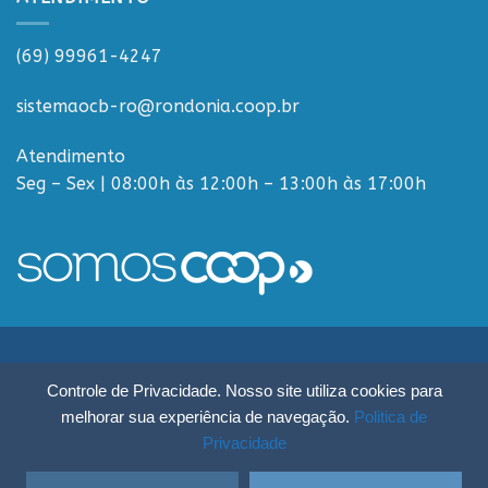
(69) 99961-4247
sistemaocb-ro@rondonia.coop.br
Atendimento
Seg – Sex | 08:00h às 12:00h – 13:00h às 17:00h
Sistema OCB Rondônia © Todos os Direitos Reservados - R. Paulo
Controle de Privacidade. Nosso site utiliza cookies para
Macalão, 4675 - Flodoaldo Pontes Pinto, Porto Velho - RO, 76820-454
melhorar sua experiência de navegação.
Politica de
Privacidade