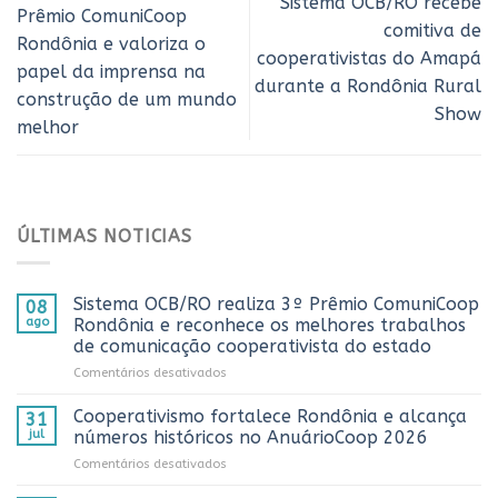
Sistema OCB/RO recebe
Prêmio ComuniCoop
comitiva de
Rondônia e valoriza o
cooperativistas do Amapá
papel da imprensa na
durante a Rondônia Rural
construção de um mundo
Show
melhor
ÚLTIMAS NOTICIAS
Sistema OCB/RO realiza 3º Prêmio ComuniCoop
08
ago
Rondônia e reconhece os melhores trabalhos
de comunicação cooperativista do estado
em
Comentários desativados
Sistema
OCB/RO
Cooperativismo fortalece Rondônia e alcança
31
realiza
jul
números históricos no AnuárioCoop 2026
3º
em
Comentários desativados
Prêmio
Cooperativismo
ComuniCoop