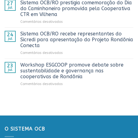
fortalece
Sistema OCB/RO prestigia comemoração do Dia
Rondônia
27
Rondônia
e
jul
do Caminhoneiro promovida pela Cooperativa
e
reconhece
CTR em Vilhena
alcança
os
em
Comentários desativados
números
melhores
Sistema
históricos
trabalhos
OCB/RO
no
Sistema OCB/RO recebe representantes do
de
24
prestigia
AnuárioCoop
comunicação
jul
Sicredi para apresentação do Projeto Rondônia
comemoração
2026
cooperativista
Conecta
do
do
em
Comentários desativados
Dia
estado
Sistema
do
OCB/RO
Caminhoneiro
Workshop ESGCOOP promove debate sobre
23
recebe
promovida
jul
sustentabilidade e governança nas
representantes
pela
cooperativas de Rondônia
do
Cooperativa
em
Comentários desativados
Sicredi
CTR
Workshop
para
em
ESGCOOP
apresentação
Vilhena
promove
do
debate
Projeto
sobre
Rondônia
sustentabilidade
Conecta
e
governança
O SISTEMA OCB
nas
cooperativas