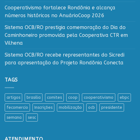
Cooperativismo fortalece Rondônia e alcança
números históricos no AnuárioCoop 2026
Sistema OCB/RO prestigia comemoração do Dia do
Caminhoneiro promovida pela Cooperativa CTR em
Vilhena
Sistema OCB/RO recebe representantes do Sicredi
para apresentação do Projeto Rondônia Conecta
TAGS
artigos
brasilia
comites
coop
cooperativismo
ebpc
fecomercio
Inscrições
mobilização
ocb
presidente
semana
sesc
ATENDIMENTO