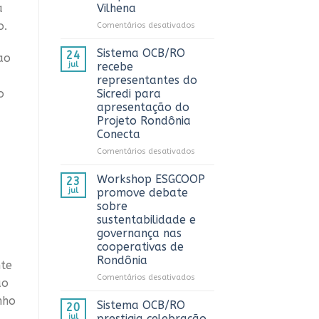
a
Vilhena
AnuárioCoop
2026
o.
em
Comentários desativados
Sistema
OCB/RO
Sistema OCB/RO
24
ao
prestigia
jul
recebe
comemoração
representantes do
do
o
Sicredi para
Dia
apresentação do
do
Projeto Rondônia
Caminhoneiro
Conecta
promovida
pela
em
Comentários desativados
Cooperativa
Sistema
CTR
OCB/RO
Workshop ESGCOOP
23
em
recebe
jul
promove debate
Vilhena
representantes
sobre
do
sustentabilidade e
Sicredi
governança nas
para
cooperativas de
apresentação
Rondônia
do
nte
Projeto
em
Comentários desativados
ão
Rondônia
Workshop
Conecta
nho
ESGCOOP
Sistema OCB/RO
20
promove
jul
prestigia celebração