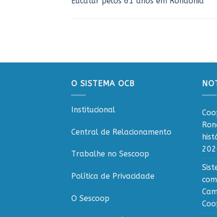
Eucatur pelos 61 anos em Rondônia
O SISTEMA OCB
NOT
Institucional
Coo
Ron
Central de Relacionamento
his
202
Trabalhe no Sescoop
Sis
Política de Privacidade
com
Cam
O Sescoop
Coo