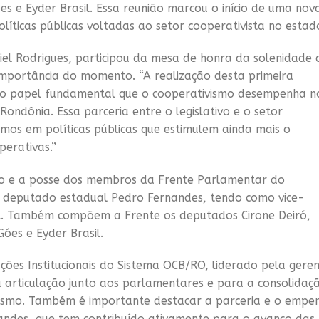
s e Eyder Brasil. Essa reunião marcou o início de uma nov
líticas públicas voltadas ao setor cooperativista no estad
iel Rodrigues, participou da mesa de honra da solenidade 
mportância do momento. “A realização desta primeira
do papel fundamental que o cooperativismo desempenha n
ondônia. Essa parceria entre o legislativo e o setor
rmos em políticas públicas que estimulem ainda mais o
perativas.”
ão e a posse dos membros da Frente Parlamentar do
o deputado estadual Pedro Fernandes, tendo como vice-
al. Também compõem a Frente os deputados Cirone Deiró,
Góes e Eyder Brasil.
ções Institucionais do Sistema OCB/RO, liderado pela gere
 articulação junto aos parlamentares e para a consolidaç
vismo. Também é importante destacar a parceria e o empe
andes, que tem contribuído ativamente para o avanço das