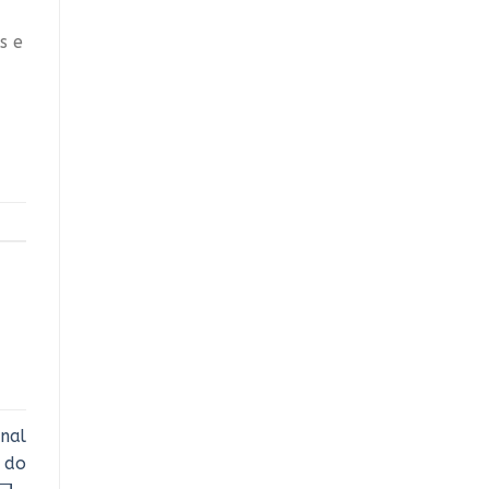
s e
nal
a do