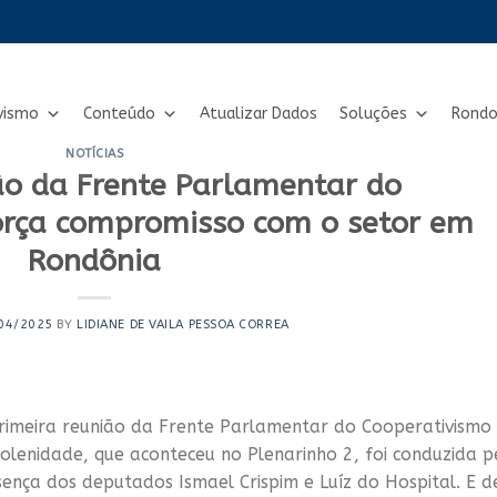
vismo
Conteúdo
Atualizar Dados
Soluções
Rondo
NOTÍCIAS
ão da Frente Parlamentar do
orça compromisso com o setor em
Rondônia
04/2025
BY
LIDIANE DE VAILA PESSOA CORREA
 primeira reunião da Frente Parlamentar do Cooperativismo
solenidade, que aconteceu no Plenarinho 2, foi conduzida p
nça dos deputados Ismael Crispim e Luíz do Hospital. E d