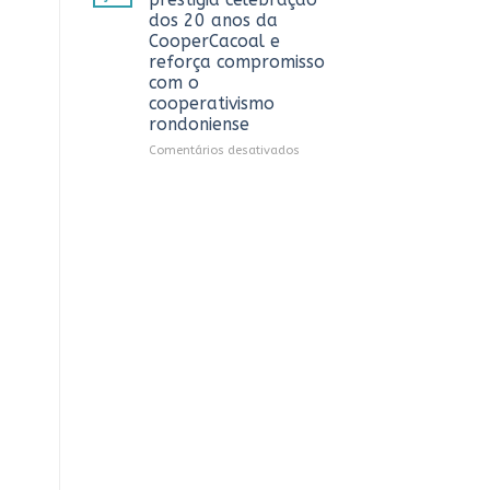
debate
dos 20 anos da
sobre
CooperCacoal e
sustentabilidade
reforça compromisso
e
,
com o
governança
cooperativismo
nas
rondoniense
cooperativas
de
em
Comentários desativados
Rondônia
Sistema
OCB/RO
prestigia
celebração
dos
20
anos
da
CooperCacoal
e
reforça
compromisso
com
o
cooperativismo
rondoniense