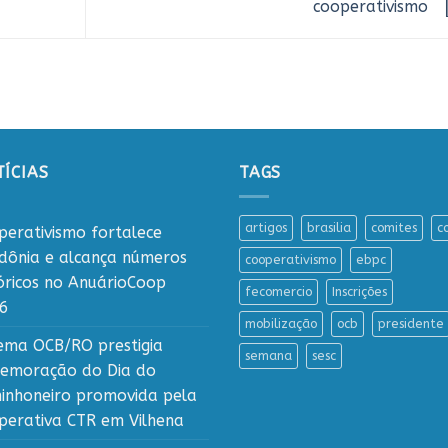
cooperativismo
ÍCIAS
TAGS
artigos
brasilia
comites
c
perativismo fortalece
dônia e alcança números
cooperativismo
ebpc
tóricos no AnuárioCoop
fecomercio
Inscrições
6
mobilização
ocb
presidente
tema OCB/RO prestigia
semana
sesc
emoração do Dia do
inhoneiro promovida pela
perativa CTR em Vilhena