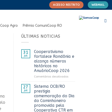
ACESSO RESTRITO
WEBMAIL
Coop Agro
Prêmio ComuniCoop RO
ÚLTIMAS NOTICIAS
Cooperativismo
31
jul
fortalece Rondônia e
alcança números
históricos no
AnuárioCoop 2026
em
Comentários desativados
Cooperativismo
fortalece
Sistema OCB/RO
27
Rondônia
jul
prestigia
e
comemoração do Dia
 na
alcança
do Caminhoneiro
elo
números
promovida pela
históricos
e
Cooperativa CTR em
no