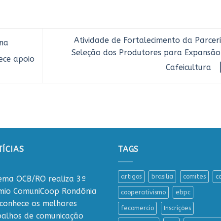
Atividade de Fortalecimento da Parceri
na
Seleção dos Produtores para Expansão
ece apoio
Cafeicultura
ÍCIAS
TAGS
artigos
brasilia
comites
c
tema OCB/RO realiza 3º
mio ComuniCoop Rondônia
cooperativismo
ebpc
econhece os melhores
fecomercio
Inscrições
balhos de comunicação