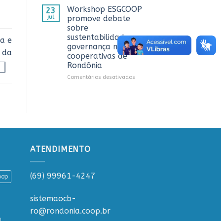
CTR
OCB/RO
Workshop ESGCOOP
23
em
recebe
jul
promove debate
Vilhena
representantes
sobre
do
sustentabilidade e
a e
Sicredi
governança nas
para
 da
cooperativas de
apresentação
Rondônia
do
Projeto
em
Comentários desativados
Rondônia
Workshop
Conecta
ESGCOOP
promove
debate
sobre
sustentabilidade
e
governança
ATENDIMENTO
nas
cooperativas
de
(69) 99961-4247
oop
Rondônia
sistemaocb-
ro@rondonia.coop.br