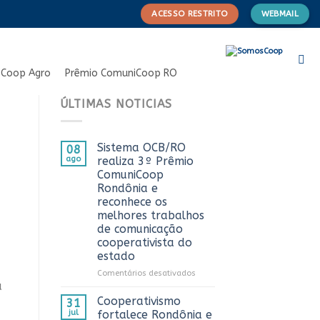
ACESSO RESTRITO
WEBMAIL
Coop Agro
Prêmio ComuniCoop RO
ÚLTIMAS NOTICIAS
Sistema OCB/RO
08
ago
realiza 3º Prêmio
ComuniCoop
Rondônia e
reconhece os
melhores trabalhos
de comunicação
cooperativista do
estado
em
Comentários desativados
a
Sistema
OCB/RO
Cooperativismo
31
realiza
jul
fortalece Rondônia e