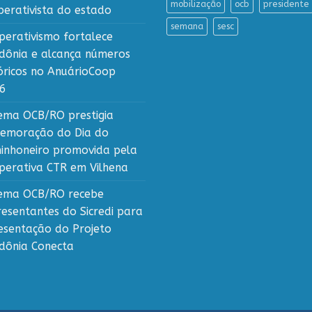
mobilização
ocb
presidente
perativista do estado
semana
sesc
perativismo fortalece
dônia e alcança números
tóricos no AnuárioCoop
6
tema OCB/RO prestigia
emoração do Dia do
inhoneiro promovida pela
perativa CTR em Vilhena
tema OCB/RO recebe
resentantes do Sicredi para
esentação do Projeto
dônia Conecta