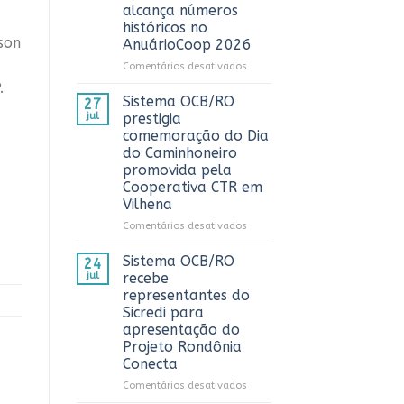
3º
alcança números
Prêmio
históricos no
ComuniCoop
son
AnuárioCoop 2026
Rondônia
e
em
Comentários desativados
reconhece
Cooperativismo
.
os
fortalece
Sistema OCB/RO
27
melhores
Rondônia
jul
prestigia
trabalhos
e
comemoração do Dia
de
alcança
do Caminhoneiro
comunicação
números
promovida pela
cooperativista
históricos
Cooperativa CTR em
do
no
estado
Vilhena
AnuárioCoop
2026
em
Comentários desativados
Sistema
OCB/RO
Sistema OCB/RO
24
prestigia
jul
recebe
comemoração
representantes do
do
Sicredi para
Dia
apresentação do
do
Projeto Rondônia
Caminhoneiro
Conecta
promovida
pela
em
Comentários desativados
Cooperativa
Sistema