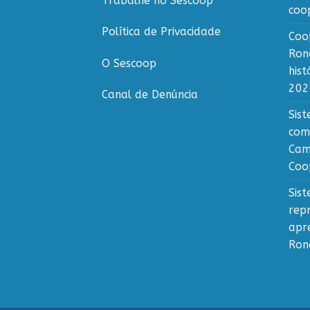
Trabalhe no Sescoop
coo
Política de Privacidade
Coo
Ron
O Sescoop
his
202
Canal de Denúncia
Sis
com
Cam
Coo
Sis
rep
apr
Ron