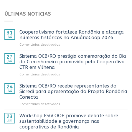
ÚLTIMAS NOTICIAS
Cooperativismo fortalece Rondônia e alcança
31
jul
números históricos no AnuárioCoop 2026
em
Comentários desativados
Cooperativismo
fortalece
Sistema OCB/RO prestigia comemoração do Dia
27
Rondônia
jul
do Caminhoneiro promovida pela Cooperativa
e
CTR em Vilhena
alcança
em
Comentários desativados
números
Sistema
históricos
OCB/RO
no
Sistema OCB/RO recebe representantes do
24
prestigia
AnuárioCoop
jul
Sicredi para apresentação do Projeto Rondônia
comemoração
2026
Conecta
do
em
Comentários desativados
Dia
Sistema
do
OCB/RO
Caminhoneiro
Workshop ESGCOOP promove debate sobre
23
recebe
promovida
jul
sustentabilidade e governança nas
representantes
pela
cooperativas de Rondônia
do
Cooperativa