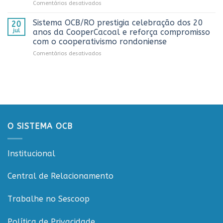
em
Comentários desativados
Sicredi
CTR
Workshop
para
em
ESGCOOP
apresentação
Vilhena
Sistema OCB/RO prestigia celebração dos 20
20
promove
do
jul
anos da CooperCacoal e reforça compromisso
debate
Projeto
com o cooperativismo rondoniense
sobre
Rondônia
em
Comentários desativados
sustentabilidade
Conecta
Sistema
e
OCB/RO
governança
prestigia
nas
celebração
cooperativas
dos
de
20
Rondônia
anos
da
O SISTEMA OCB
CooperCacoal
e
reforça
Institucional
compromisso
com
o
Central de Relacionamento
cooperativismo
rondoniense
Trabalhe no Sescoop
Política de Privacidade