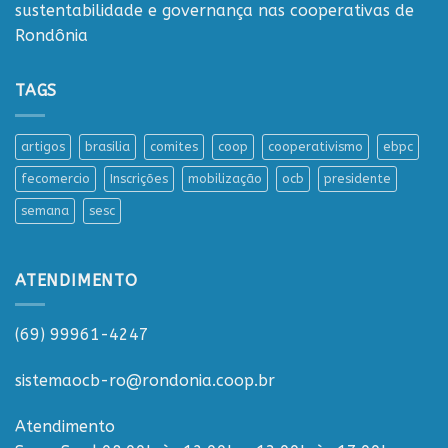
sustentabilidade e governança nas cooperativas de
Rondônia
TAGS
artigos
brasilia
comites
coop
cooperativismo
ebpc
fecomercio
Inscrições
mobilização
ocb
presidente
semana
sesc
ATENDIMENTO
(69) 99961-4247
sistemaocb-ro@rondonia.coop.br
Atendimento