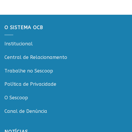
debate
Projeto
sobre
Rondônia
sustentabilidade
Conecta
e
governança
O SISTEMA OCB
nas
cooperativas
de
Institucional
Rondônia
Central de Relacionamento
Trabalhe no Sescoop
Política de Privacidade
O Sescoop
Canal de Denúncia
NOTÍCIAS