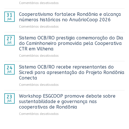
em
Comentários desativados
Sistema
OCB/RO
Cooperativismo fortalece Rondônia e alcança
31
realiza
jul
números históricos no AnuárioCoop 2026
3º
em
Comentários desativados
Prêmio
Cooperativismo
ComuniCoop
fortalece
Sistema OCB/RO prestigia comemoração do Dia
Rondônia
27
Rondônia
e
jul
do Caminhoneiro promovida pela Cooperativa
e
reconhece
CTR em Vilhena
alcança
os
em
Comentários desativados
números
melhores
Sistema
históricos
trabalhos
OCB/RO
no
Sistema OCB/RO recebe representantes do
de
24
prestigia
AnuárioCoop
comunicação
jul
Sicredi para apresentação do Projeto Rondônia
comemoração
2026
cooperativista
Conecta
do
do
em
Comentários desativados
Dia
estado
Sistema
do
OCB/RO
Caminhoneiro
Workshop ESGCOOP promove debate sobre
23
recebe
promovida
jul
sustentabilidade e governança nas
representantes
pela
cooperativas de Rondônia
do
Cooperativa
em
Comentários desativados
Sicredi
CTR
Workshop
para
em
ESGCOOP
apresentação
Vilhena
promove
do