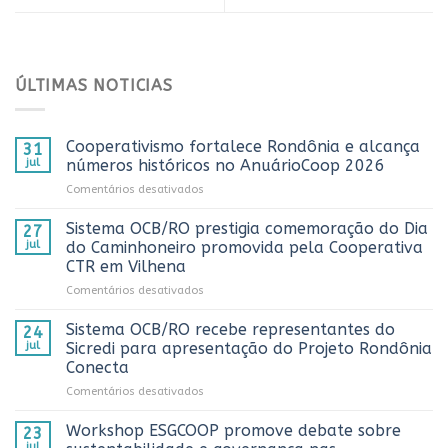
ÚLTIMAS NOTICIAS
Cooperativismo fortalece Rondônia e alcança
31
jul
números históricos no AnuárioCoop 2026
em
Comentários desativados
Cooperativismo
fortalece
Sistema OCB/RO prestigia comemoração do Dia
27
Rondônia
jul
do Caminhoneiro promovida pela Cooperativa
e
CTR em Vilhena
alcança
em
Comentários desativados
números
Sistema
históricos
OCB/RO
no
Sistema OCB/RO recebe representantes do
24
prestigia
AnuárioCoop
jul
Sicredi para apresentação do Projeto Rondônia
comemoração
2026
Conecta
do
em
Comentários desativados
Dia
Sistema
do
OCB/RO
Caminhoneiro
Workshop ESGCOOP promove debate sobre
23
recebe
promovida
jul