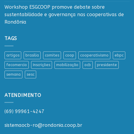
Workshop ESGCOOP promove debate sobre
sustentabilidade e governança nas cooperativas de
Rondônia
TAGS
artigos
brasilia
comites
coop
cooperativismo
ebpc
fecomercio
Inscrições
mobilização
ocb
presidente
semana
sesc
ATENDIMENTO
(69) 99961-4247
sistemaocb-ro@rondonia.coop.br