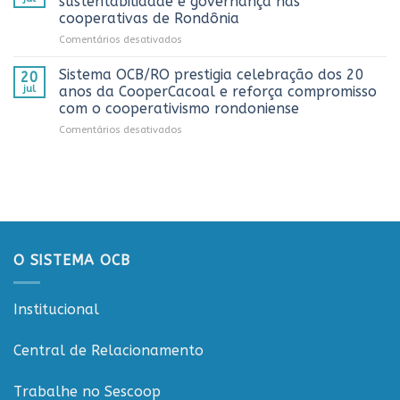
sustentabilidade e governança nas
representantes
pela
cooperativas de Rondônia
do
Cooperativa
em
Comentários desativados
Sicredi
CTR
Workshop
para
em
ESGCOOP
apresentação
Vilhena
Sistema OCB/RO prestigia celebração dos 20
20
promove
do
jul
anos da CooperCacoal e reforça compromisso
debate
Projeto
com o cooperativismo rondoniense
sobre
Rondônia
em
Comentários desativados
sustentabilidade
Conecta
Sistema
e
OCB/RO
governança
prestigia
nas
celebração
cooperativas
dos
de
20
Rondônia
anos
da
O SISTEMA OCB
CooperCacoal
e
reforça
Institucional
compromisso
com
o
Central de Relacionamento
cooperativismo
rondoniense
Trabalhe no Sescoop