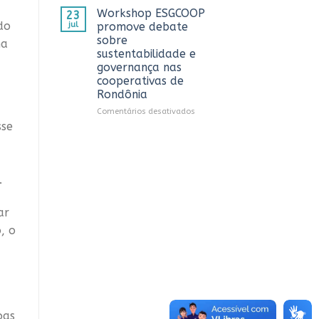
CTR
OCB/RO
Workshop ESGCOOP
23
em
recebe
do
jul
promove debate
Vilhena
representantes
sobre
ma
do
sustentabilidade e
Sicredi
governança nas
para
cooperativas de
apresentação
Rondônia
do
Projeto
em
Comentários desativados
Rondônia
Workshop
sse
Conecta
ESGCOOP
promove
debate
sobre
.
sustentabilidade
e
governança
ar
nas
, o
cooperativas
de
Rondônia
oas