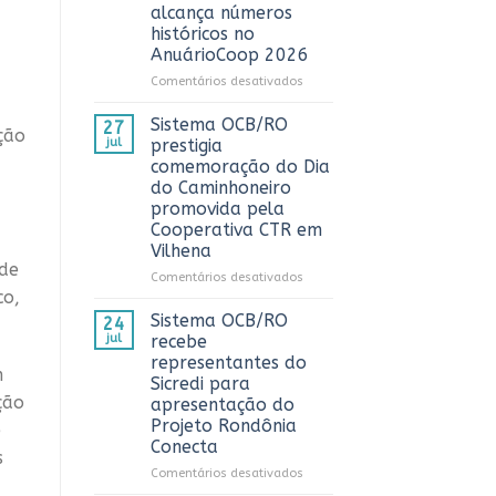
3º
alcança números
Prêmio
históricos no
ComuniCoop
AnuárioCoop 2026
Rondônia
e
em
Comentários desativados
reconhece
Cooperativismo
os
fortalece
Sistema OCB/RO
27
ção
melhores
Rondônia
jul
prestigia
trabalhos
e
comemoração do Dia
de
alcança
do Caminhoneiro
comunicação
números
promovida pela
cooperativista
históricos
Cooperativa CTR em
do
no
estado
Vilhena
AnuárioCoop
 de
2026
em
Comentários desativados
co,
Sistema
OCB/RO
Sistema OCB/RO
24
prestigia
jul
recebe
comemoração
representantes do
do
m
Sicredi para
Dia
ção
apresentação do
do
Projeto Rondônia
Caminhoneiro
e
Conecta
promovida
s
pela
em
Comentários desativados
Cooperativa
Sistema