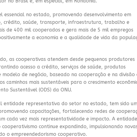
tor no Brasil e, em especial, em Rondônia.
l essencial no estado, promovendo desenvolvimento em
 crédito, saúde, transporte, infraestrutura, trabalho e
is de 400 mil cooperados e gera mais de 5 mil empregos
 positivamente a economia e a qualidade de vida da popula
ado, as cooperativas atendem desde pequenos produtores
rantindo acesso a crédito, serviços de saúde, produtos
se modelo de negócio, baseado na cooperação e na divisão
s caminhos mais sustentáveis para o crescimento econômi
ento Sustentável (ODS) da ONU.
l entidade representativa do setor no estado, tem sido u
 promovendo capacitações, fortalecendo redes de coopera
am cada vez mais representatividade e impacto. A entidad
 cooperativismo continue expandindo, impulsionando nova
do o empreendedorismo cooperativo.