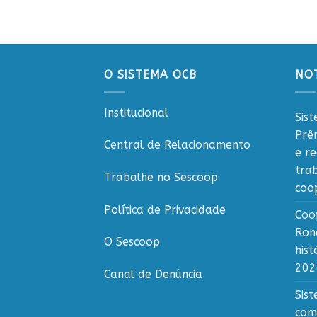
O SISTEMA OCB
NOT
Institucional
Sis
Prê
Central de Relacionamento
e r
tra
Trabalhe no Sescoop
coo
Política de Privacidade
Coo
Ron
O Sescoop
his
202
Canal de Denúncia
Sis
com