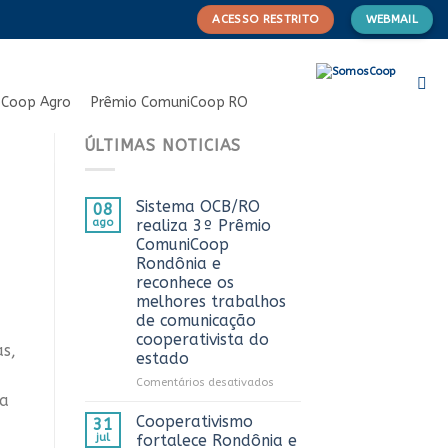
ACESSO RESTRITO
WEBMAIL
Coop Agro
Prêmio ComuniCoop RO
ÚLTIMAS NOTICIAS
Sistema OCB/RO
08
ago
realiza 3º Prêmio
ComuniCoop
Rondônia e
reconhece os
melhores trabalhos
de comunicação
cooperativista do
s,
estado
em
Comentários desativados
 a
Sistema
OCB/RO
Cooperativismo
31
realiza
jul
fortalece Rondônia e