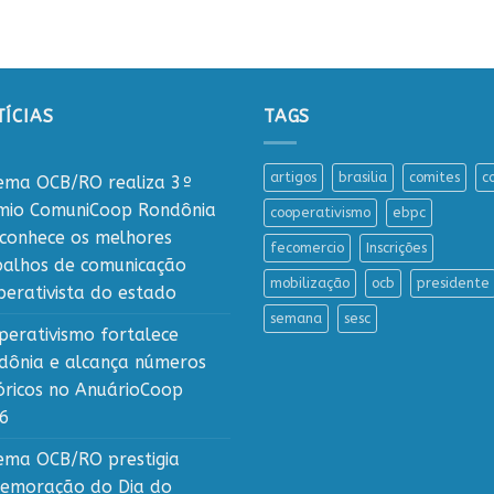
ÍCIAS
TAGS
artigos
brasilia
comites
c
tema OCB/RO realiza 3º
mio ComuniCoop Rondônia
cooperativismo
ebpc
econhece os melhores
fecomercio
Inscrições
balhos de comunicação
mobilização
ocb
presidente
perativista do estado
semana
sesc
perativismo fortalece
dônia e alcança números
tóricos no AnuárioCoop
6
tema OCB/RO prestigia
emoração do Dia do