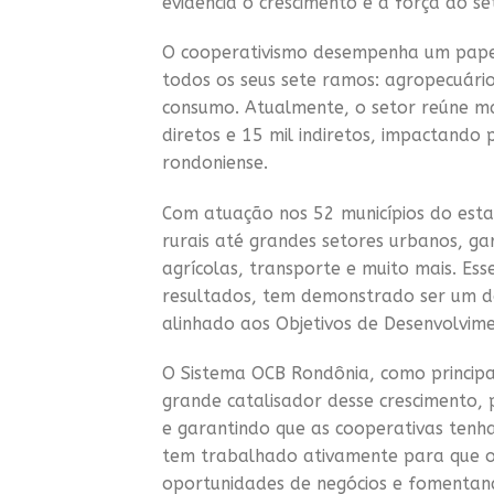
evidência o crescimento e a força do se
O cooperativismo desempenha um pape
todos os seus sete ramos: agropecuário,
consumo. Atualmente, o setor reúne ma
diretos e 15 mil indiretos, impactando
rondoniense.
Com atuação nos 52 municípios do est
rurais até grandes setores urbanos, ga
agrícolas, transporte e muito mais. Es
resultados, tem demonstrado ser um do
alinhado aos Objetivos de Desenvolvim
O Sistema OCB Rondônia, como principa
grande catalisador desse crescimento,
e garantindo que as cooperativas tenh
tem trabalhado ativamente para que o
oportunidades de negócios e fomentan