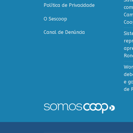
Política de Privacidade
com
Cam
O Sescoop
Coo
Canal de Denúncia
Sis
rep
apr
Ron
Wor
deb
e g
de 