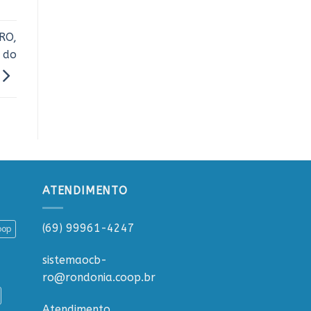
RO,
 do
ATENDIMENTO
(69) 99961-4247
oop
sistemaocb-
ro@rondonia.coop.br
Atendimento