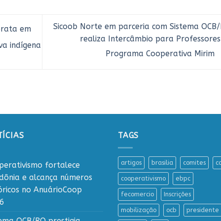
Sicoob Norte em parceria com Sistema OCB/
prata em
realiza Intercâmbio para Professores
va indígena
Programa Cooperativa Mirim
ÍCIAS
TAGS
artigos
brasilia
comites
c
perativismo fortalece
dônia e alcança números
cooperativismo
ebpc
tóricos no AnuárioCoop
fecomercio
Inscrições
6
mobilização
ocb
presidente
tema OCB/RO prestigia