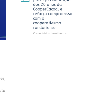
debate
dos 20 anos da
sobre
CooperCacoal e
sustentabilidade
reforça compromisso
e
com o
governança
cooperativismo
nas
rondoniense
cooperativas
de
em
Comentários desativados
Rondônia
Sistema
OCB/RO
prestigia
celebração
dos
20
anos
da
CooperCacoal
e
es,
reforça
compromisso
com
sta
o
cooperativismo
rondoniense