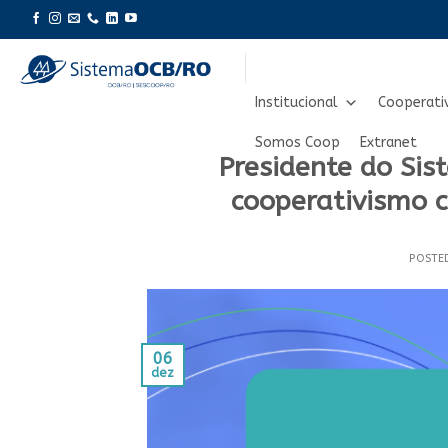
Skip
to
content
Institucional
Cooperati
Somos Coop
Extranet
Presidente do Si
cooperativismo 
POSTE
06
dez