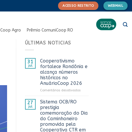
ACESSO RESTRITO
WEBMAIL
Coop Agro
Prêmio ComuniCoop RO
ÚLTIMAS NOTICIAS
Cooperativismo
31
jul
fortalece Rondônia e
alcança números
históricos no
AnuárioCoop 2026
em
Comentários desativados
Cooperativismo
fortalece
Sistema OCB/RO
27
Rondônia
jul
prestigia
e
comemoração do Dia
alcança
do Caminhoneiro
números
promovida pela
históricos
Cooperativa CTR em
no