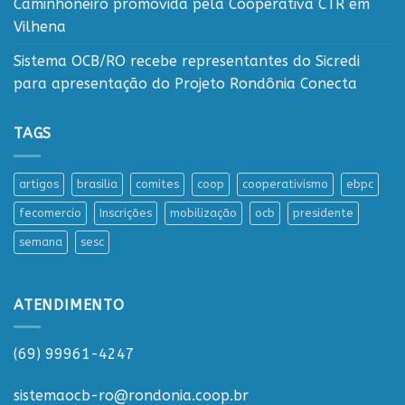
Caminhoneiro promovida pela Cooperativa CTR em
Vilhena
Sistema OCB/RO recebe representantes do Sicredi
para apresentação do Projeto Rondônia Conecta
TAGS
artigos
brasilia
comites
coop
cooperativismo
ebpc
fecomercio
Inscrições
mobilização
ocb
presidente
semana
sesc
ATENDIMENTO
(69) 99961-4247
sistemaocb-ro@rondonia.coop.br