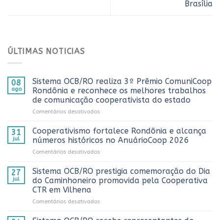
Brasília
ÚLTIMAS NOTICIAS
Sistema OCB/RO realiza 3º Prêmio ComuniCoop
08
ago
Rondônia e reconhece os melhores trabalhos
de comunicação cooperativista do estado
em
Comentários desativados
Sistema
OCB/RO
Cooperativismo fortalece Rondônia e alcança
31
realiza
jul
números históricos no AnuárioCoop 2026
3º
em
Comentários desativados
Prêmio
Cooperativismo
ComuniCoop
fortalece
Sistema OCB/RO prestigia comemoração do Dia
Rondônia
27
Rondônia
e
jul
do Caminhoneiro promovida pela Cooperativa
e
reconhece
CTR em Vilhena
alcança
os
em
Comentários desativados
números
melhores
Sistema
históricos
trabalhos
OCB/RO
no
de