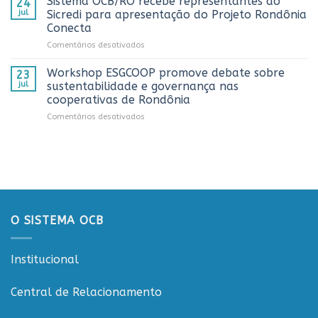
Sistema OCB/RO recebe representantes do
24
prestigia
AnuárioCoop
comunicação
jul
Sicredi para apresentação do Projeto Rondônia
comemoração
2026
cooperativista
Conecta
do
do
em
Comentários desativados
Dia
estado
Sistema
do
OCB/RO
Caminhoneiro
Workshop ESGCOOP promove debate sobre
23
recebe
promovida
jul
sustentabilidade e governança nas
representantes
pela
cooperativas de Rondônia
do
Cooperativa
em
Comentários desativados
Sicredi
CTR
Workshop
para
em
ESGCOOP
apresentação
Vilhena
promove
do
debate
Projeto
sobre
Rondônia
sustentabilidade
Conecta
e
governança
O SISTEMA OCB
nas
cooperativas
de
Institucional
Rondônia
Central de Relacionamento