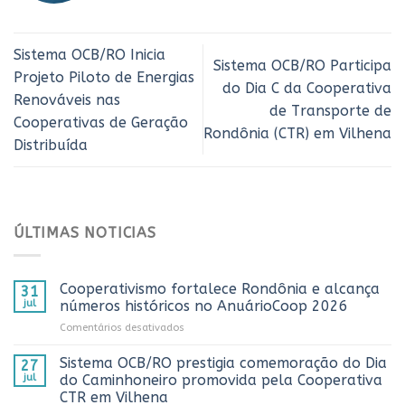
Sistema OCB/RO Inicia
Sistema OCB/RO Participa
Projeto Piloto de Energias
do Dia C da Cooperativa
Renováveis nas
de Transporte de
Cooperativas de Geração
Rondônia (CTR) em Vilhena
Distribuída
ÚLTIMAS NOTICIAS
Cooperativismo fortalece Rondônia e alcança
31
jul
números históricos no AnuárioCoop 2026
em
Comentários desativados
Cooperativismo
fortalece
Sistema OCB/RO prestigia comemoração do Dia
27
Rondônia
jul
do Caminhoneiro promovida pela Cooperativa
e
CTR em Vilhena
alcança