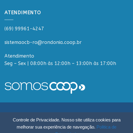
ATENDIMENTO
(69) 99961-4247
sistemaocb-ro@rondonia.coop.br
Atendimento
Seg – Sex | 08:00h às 12:00h – 13:00h às 17:00h
Sistema OCB Rondônia © Todos os Direitos Reservados - R. Paulo
Controle de Privacidade. Nosso site utiliza cookies para
Macalão, 4675 - Flodoaldo Pontes Pinto, Porto Velho - RO, 76820-454
melhorar sua experiência de navegação.
Politica de