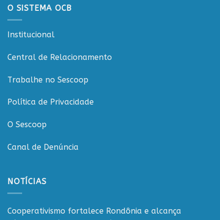
da
O SISTEMA OCB
CooperCacoal
e
reforça
Institucional
compromisso
com
o
Central de Relacionamento
cooperativismo
rondoniense
Trabalhe no Sescoop
Política de Privacidade
O Sescoop
Canal de Denúncia
NOTÍCIAS
Cooperativismo fortalece Rondônia e alcança