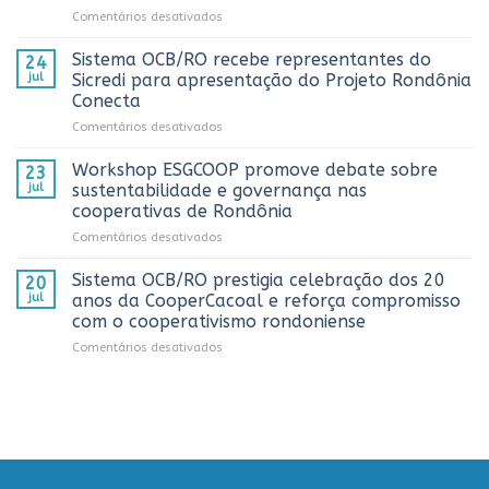
em
Comentários desativados
números
Sistema
históricos
OCB/RO
no
Sistema OCB/RO recebe representantes do
24
prestigia
AnuárioCoop
jul
Sicredi para apresentação do Projeto Rondônia
comemoração
2026
Conecta
do
em
Comentários desativados
Dia
Sistema
do
OCB/RO
Caminhoneiro
Workshop ESGCOOP promove debate sobre
23
recebe
promovida
jul
sustentabilidade e governança nas
representantes
pela
cooperativas de Rondônia
do
Cooperativa
em
Comentários desativados
Sicredi
CTR
Workshop
para
em
ESGCOOP
apresentação
Vilhena
Sistema OCB/RO prestigia celebração dos 20
20
promove
do
jul
anos da CooperCacoal e reforça compromisso
debate
Projeto
com o cooperativismo rondoniense
sobre
Rondônia
em
Comentários desativados
sustentabilidade
Conecta
Sistema
e
OCB/RO
governança
prestigia
nas
celebração
cooperativas
dos
de
20
Rondônia
anos