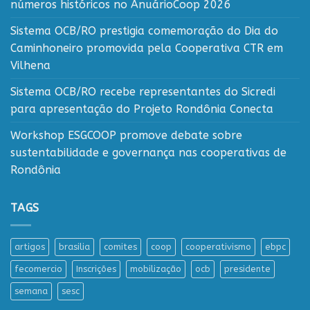
números históricos no AnuárioCoop 2026
Sistema OCB/RO prestigia comemoração do Dia do
Caminhoneiro promovida pela Cooperativa CTR em
Vilhena
Sistema OCB/RO recebe representantes do Sicredi
para apresentação do Projeto Rondônia Conecta
Workshop ESGCOOP promove debate sobre
sustentabilidade e governança nas cooperativas de
Rondônia
TAGS
artigos
brasilia
comites
coop
cooperativismo
ebpc
fecomercio
Inscrições
mobilização
ocb
presidente
semana
sesc