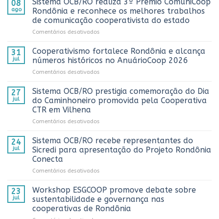
Sistema OCB/RO realiza 3º Prêmio ComuniCoop
08
ago
Rondônia e reconhece os melhores trabalhos
de comunicação cooperativista do estado
em
Comentários desativados
Sistema
OCB/RO
Cooperativismo fortalece Rondônia e alcança
31
realiza
jul
números históricos no AnuárioCoop 2026
3º
em
Comentários desativados
Prêmio
Cooperativismo
ComuniCoop
fortalece
Sistema OCB/RO prestigia comemoração do Dia
Rondônia
27
Rondônia
e
jul
do Caminhoneiro promovida pela Cooperativa
e
reconhece
CTR em Vilhena
alcança
os
em
Comentários desativados
números
melhores
Sistema
históricos
trabalhos
OCB/RO
no
Sistema OCB/RO recebe representantes do
de
24
prestigia
AnuárioCoop
comunicação
jul
Sicredi para apresentação do Projeto Rondônia
comemoração
2026
cooperativista
Conecta
do
do
em
Comentários desativados
Dia
estado
Sistema
do
OCB/RO
Caminhoneiro
Workshop ESGCOOP promove debate sobre
23
recebe
promovida
jul
sustentabilidade e governança nas
representantes
pela
cooperativas de Rondônia
do
Cooperativa