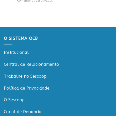
em
Comentários desativados
Sicredi
CTR
Workshop
para
em
ESGCOOP
apresentação
Vilhena
promove
do
debate
Projeto
sobre
Rondônia
sustentabilidade
Conecta
e
governança
O SISTEMA OCB
nas
cooperativas
de
Institucional
Rondônia
Central de Relacionamento
Trabalhe no Sescoop
Política de Privacidade
O Sescoop
Canal de Denúncia