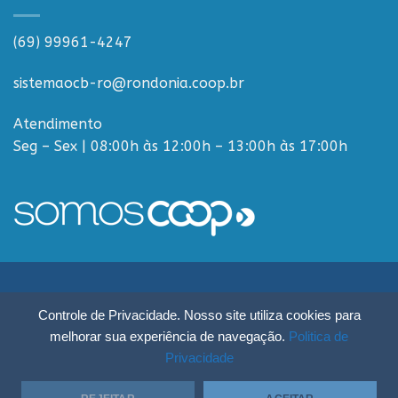
(69) 99961-4247
sistemaocb-ro@rondonia.coop.br
Atendimento
Seg – Sex | 08:00h às 12:00h – 13:00h às 17:00h
Sistema OCB Rondônia © Todos os Direitos Reservados - R. Paulo
Controle de Privacidade. Nosso site utiliza cookies para
Macalão, 4675 - Flodoaldo Pontes Pinto, Porto Velho - RO, 76820-454
melhorar sua experiência de navegação.
Politica de
Privacidade