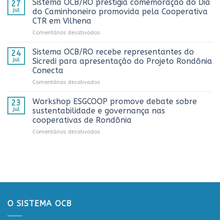
Sistema OCB/RO prestigia comemoração do Dia
Rondônia
27
Rondônia
e
jul
do Caminhoneiro promovida pela Cooperativa
e
reconhece
CTR em Vilhena
alcança
os
em
Comentários desativados
números
melhores
Sistema
históricos
trabalhos
OCB/RO
no
Sistema OCB/RO recebe representantes do
de
24
prestigia
AnuárioCoop
comunicação
jul
Sicredi para apresentação do Projeto Rondônia
comemoração
2026
cooperativista
Conecta
do
do
em
Comentários desativados
Dia
estado
Sistema
do
OCB/RO
Caminhoneiro
Workshop ESGCOOP promove debate sobre
23
recebe
promovida
jul
sustentabilidade e governança nas
representantes
pela
cooperativas de Rondônia
do
Cooperativa
em
Comentários desativados
Sicredi
CTR
Workshop
para
em
ESGCOOP
apresentação
Vilhena
promove
do
debate
Projeto
sobre
Rondônia
sustentabilidade
Conecta
e
governança
O SISTEMA OCB
nas
cooperativas