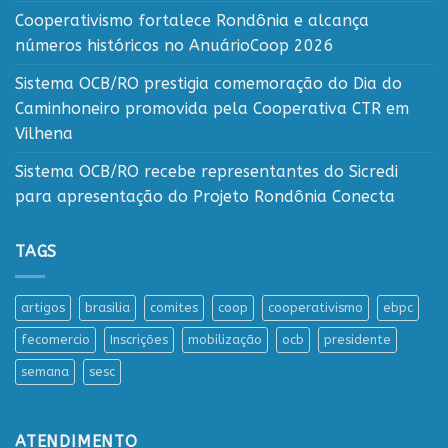
Cooperativismo fortalece Rondônia e alcança
números históricos no AnuárioCoop 2026
Sistema OCB/RO prestigia comemoração do Dia do
Caminhoneiro promovida pela Cooperativa CTR em
Vilhena
Sistema OCB/RO recebe representantes do Sicredi
para apresentação do Projeto Rondônia Conecta
TAGS
artigos
brasilia
comites
coop
cooperativismo
ebpc
fecomercio
Inscrições
mobilização
ocb
presidente
semana
sesc
ATENDIMENTO