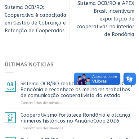
Sistema OCB/RO e APEX
Sistema OCB/RO:
Brasil incentivam
Cooperativa é capacitada
exportação de
em Gestão de Cobrança e
cooperativas no interior
Retenção de Cooperados
de Rondônia
ÚLTIMAS NOTICIAS
Sistema OCB/RO realiza 3º Prêmio ComuniCoop
08
ago
Rondônia e reconhece os melhores trabalhos
de comunicação cooperativista do estado
em
Comentários desativados
Sistema
OCB/RO
Cooperativismo fortalece Rondônia e alcança
31
realiza
jul
números históricos no AnuárioCoop 2026
3º
em
Comentários desativados
Prêmio
Cooperativismo
ComuniCoop
fortalece