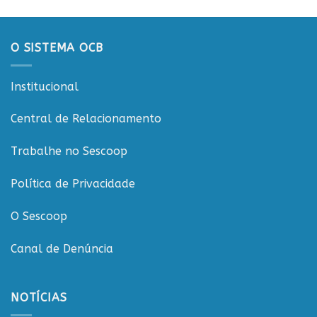
dos
de
20
Rondônia
anos
da
O SISTEMA OCB
CooperCacoal
e
reforça
Institucional
compromisso
com
o
Central de Relacionamento
cooperativismo
rondoniense
Trabalhe no Sescoop
Política de Privacidade
O Sescoop
Canal de Denúncia
NOTÍCIAS