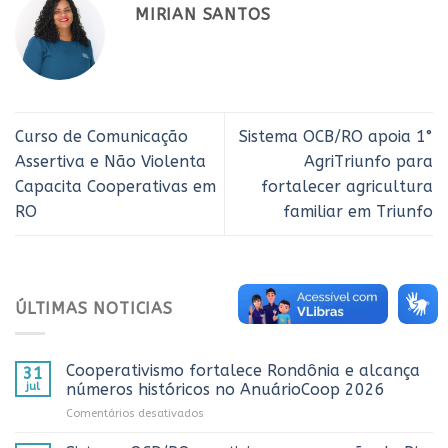
MIRIAN SANTOS
Curso de Comunicação
Sistema OCB/RO apoia 1°
Assertiva e Não Violenta
AgriTriunfo para
Capacita Cooperativas em
fortalecer agricultura
RO
familiar em Triunfo
ÚLTIMAS NOTICIAS
Cooperativismo fortalece Rondônia e alcança
31
jul
números históricos no AnuárioCoop 2026
em
Comentários desativados
Cooperativismo
fortalece