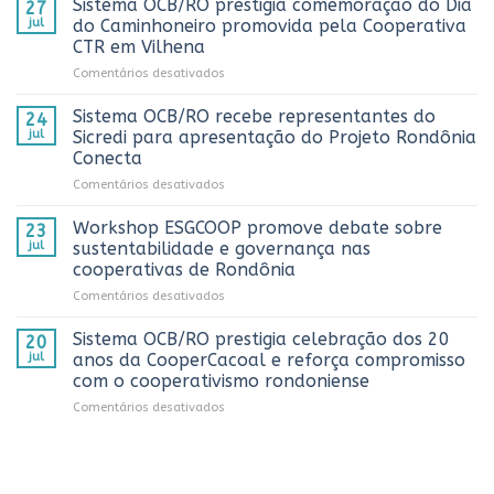
Sistema OCB/RO prestigia comemoração do Dia
27
Rondônia
jul
do Caminhoneiro promovida pela Cooperativa
e
CTR em Vilhena
alcança
em
Comentários desativados
números
Sistema
históricos
OCB/RO
no
Sistema OCB/RO recebe representantes do
24
prestigia
AnuárioCoop
jul
Sicredi para apresentação do Projeto Rondônia
comemoração
2026
Conecta
do
em
Comentários desativados
Dia
Sistema
do
OCB/RO
Caminhoneiro
Workshop ESGCOOP promove debate sobre
23
recebe
promovida
jul
sustentabilidade e governança nas
representantes
pela
cooperativas de Rondônia
do
Cooperativa
em
Comentários desativados
Sicredi
CTR
Workshop
para
em
ESGCOOP
apresentação
Vilhena
Sistema OCB/RO prestigia celebração dos 20
20
promove
do
jul
anos da CooperCacoal e reforça compromisso
debate
Projeto
com o cooperativismo rondoniense
sobre
Rondônia
em
Comentários desativados
sustentabilidade
Conecta
Sistema
e
OCB/RO
governança
prestigia
nas
celebração
cooperativas