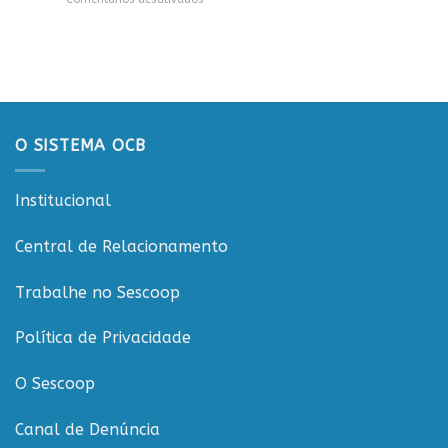
CTR
Workshop
para
em
ESGCOOP
apresentação
Vilhena
promove
do
debate
Projeto
sobre
Rondônia
sustentabilidade
Conecta
e
governança
O SISTEMA OCB
nas
cooperativas
de
Institucional
Rondônia
Central de Relacionamento
Trabalhe no Sescoop
Política de Privacidade
O Sescoop
Canal de Denúncia