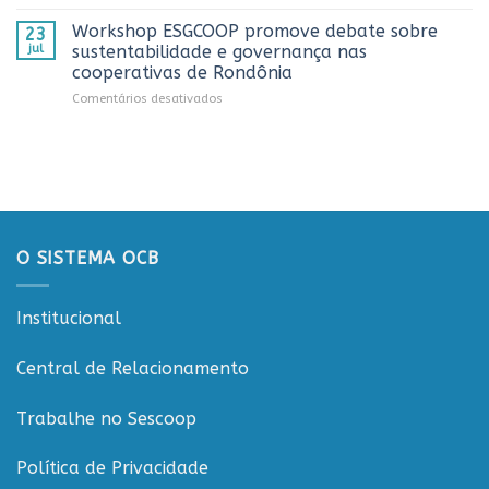
Sistema
do
OCB/RO
Caminhoneiro
Workshop ESGCOOP promove debate sobre
23
recebe
promovida
jul
sustentabilidade e governança nas
representantes
pela
cooperativas de Rondônia
do
Cooperativa
em
Comentários desativados
Sicredi
CTR
Workshop
para
em
ESGCOOP
apresentação
Vilhena
promove
do
debate
Projeto
sobre
Rondônia
sustentabilidade
Conecta
e
governança
O SISTEMA OCB
nas
cooperativas
de
Institucional
Rondônia
Central de Relacionamento
Trabalhe no Sescoop
Política de Privacidade