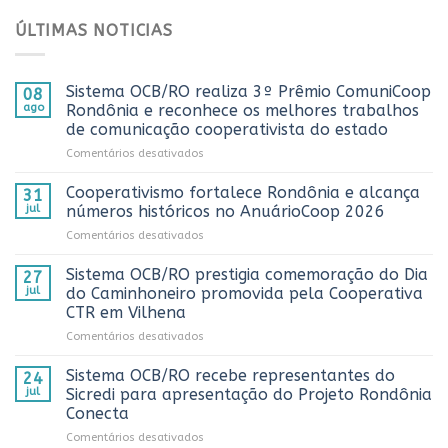
ÚLTIMAS NOTICIAS
Sistema OCB/RO realiza 3º Prêmio ComuniCoop
08
ago
Rondônia e reconhece os melhores trabalhos
de comunicação cooperativista do estado
em
Comentários desativados
Sistema
OCB/RO
Cooperativismo fortalece Rondônia e alcança
31
realiza
jul
números históricos no AnuárioCoop 2026
3º
em
Comentários desativados
Prêmio
Cooperativismo
ComuniCoop
fortalece
Sistema OCB/RO prestigia comemoração do Dia
Rondônia
27
Rondônia
e
jul
do Caminhoneiro promovida pela Cooperativa
e
reconhece
CTR em Vilhena
alcança
os
em
Comentários desativados
números
melhores
Sistema
históricos
trabalhos
OCB/RO
no
Sistema OCB/RO recebe representantes do
de
24
prestigia
AnuárioCoop
comunicação
jul
Sicredi para apresentação do Projeto Rondônia
comemoração
2026
cooperativista
Conecta
do
do
em
Comentários desativados
Dia
estado