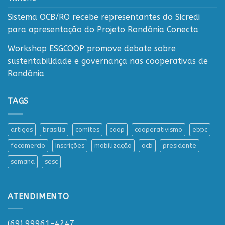
Sistema OCB/RO recebe representantes do Sicredi
para apresentação do Projeto Rondônia Conecta
Workshop ESGCOOP promove debate sobre
sustentabilidade e governança nas cooperativas de
Rondônia
TAGS
artigos
brasilia
comites
coop
cooperativismo
ebpc
fecomercio
Inscrições
mobilização
ocb
presidente
semana
sesc
ATENDIMENTO
(69) 99961-4247