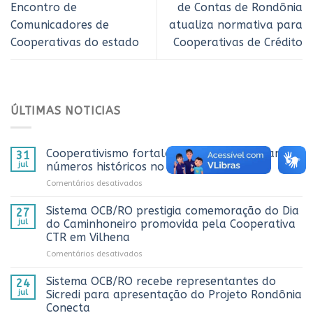
Encontro de
de Contas de Rondônia
Comunicadores de
atualiza normativa para
Cooperativas do estado
Cooperativas de Crédito
ÚLTIMAS NOTICIAS
Cooperativismo fortalece Rondônia e alcança
31
jul
números históricos no AnuárioCoop 2026
em
Comentários desativados
Cooperativismo
fortalece
Sistema OCB/RO prestigia comemoração do Dia
27
Rondônia
jul
do Caminhoneiro promovida pela Cooperativa
e
CTR em Vilhena
alcança
em
Comentários desativados
números
Sistema
históricos
OCB/RO
no
Sistema OCB/RO recebe representantes do
24
prestigia
AnuárioCoop
jul
Sicredi para apresentação do Projeto Rondônia
comemoração
2026
Conecta
do