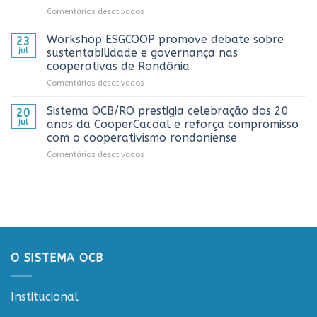
em
Comentários desativados
Dia
Sistema
do
OCB/RO
Caminhoneiro
Workshop ESGCOOP promove debate sobre
23
recebe
promovida
jul
sustentabilidade e governança nas
representantes
pela
cooperativas de Rondônia
do
Cooperativa
em
Comentários desativados
Sicredi
CTR
Workshop
para
em
ESGCOOP
apresentação
Vilhena
Sistema OCB/RO prestigia celebração dos 20
20
promove
do
jul
anos da CooperCacoal e reforça compromisso
debate
Projeto
com o cooperativismo rondoniense
sobre
Rondônia
em
Comentários desativados
sustentabilidade
Conecta
Sistema
e
OCB/RO
governança
prestigia
nas
celebração
cooperativas
dos
de
20
Rondônia
anos
da
O SISTEMA OCB
CooperCacoal
e
reforça
Institucional
compromisso
com