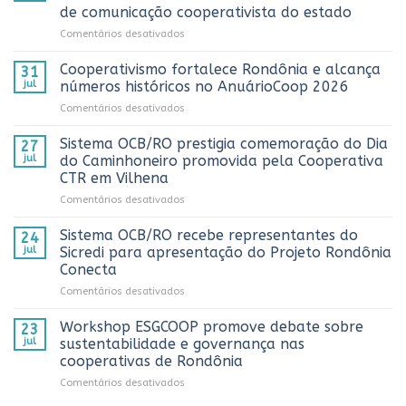
de comunicação cooperativista do estado
em
Comentários desativados
Sistema
OCB/RO
Cooperativismo fortalece Rondônia e alcança
31
realiza
jul
números históricos no AnuárioCoop 2026
3º
em
Comentários desativados
Prêmio
Cooperativismo
ComuniCoop
fortalece
Sistema OCB/RO prestigia comemoração do Dia
Rondônia
27
Rondônia
e
jul
do Caminhoneiro promovida pela Cooperativa
e
reconhece
CTR em Vilhena
alcança
os
em
Comentários desativados
números
melhores
Sistema
históricos
trabalhos
OCB/RO
no
Sistema OCB/RO recebe representantes do
de
24
prestigia
AnuárioCoop
comunicação
jul
Sicredi para apresentação do Projeto Rondônia
comemoração
2026
cooperativista
Conecta
do
do
em
Comentários desativados
Dia
estado
Sistema
do
OCB/RO
Caminhoneiro
Workshop ESGCOOP promove debate sobre
23
recebe
promovida
jul
sustentabilidade e governança nas
representantes
pela
cooperativas de Rondônia
do
Cooperativa
em
Comentários desativados
Sicredi
CTR
Workshop
para
em