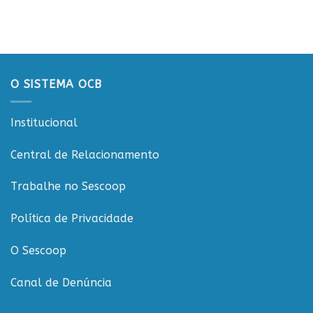
ESGCOOP
apresentação
Vilhena
promove
do
debate
Projeto
sobre
Rondônia
sustentabilidade
Conecta
e
governança
O SISTEMA OCB
nas
cooperativas
de
Institucional
Rondônia
Central de Relacionamento
Trabalhe no Sescoop
Política de Privacidade
O Sescoop
Canal de Denúncia