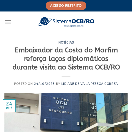
Skip
ACESSO RESTRITO
to
content
NOTÍCIAS
Embaixador da Costa do Marfim
reforça laços diplomáticos
durante visita ao Sistema OCB/RO
POSTED ON
24/10/2023
BY
LIDIANE DE VAILA PESSOA CORREA
24
out