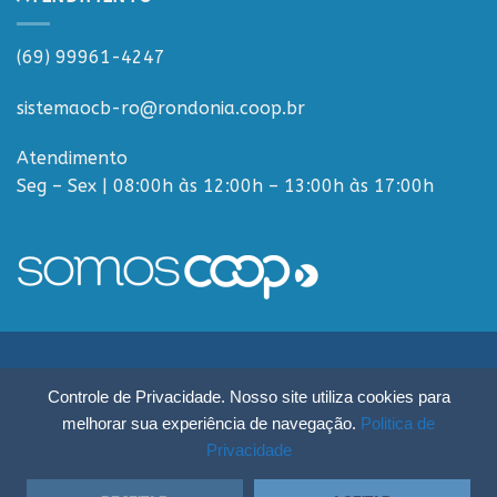
(69) 99961-4247
sistemaocb-ro@rondonia.coop.br
Atendimento
Seg – Sex | 08:00h às 12:00h – 13:00h às 17:00h
Sistema OCB Rondônia © Todos os Direitos Reservados - R. Paulo
Controle de Privacidade. Nosso site utiliza cookies para
Macalão, 4675 - Flodoaldo Pontes Pinto, Porto Velho - RO, 76820-454
melhorar sua experiência de navegação.
Politica de
Privacidade