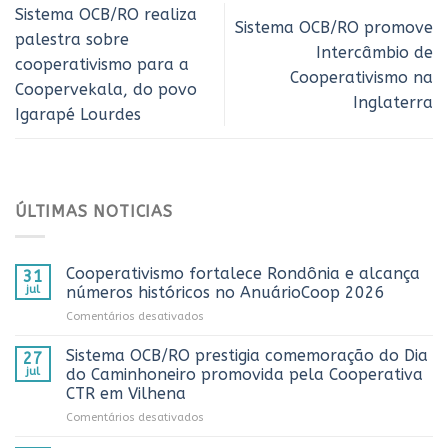
Sistema OCB/RO realiza
Sistema OCB/RO promove
palestra sobre
Intercâmbio de
cooperativismo para a
Cooperativismo na
Coopervekala, do povo
Inglaterra
Igarapé Lourdes
ÚLTIMAS NOTICIAS
Cooperativismo fortalece Rondônia e alcança
31
jul
números históricos no AnuárioCoop 2026
em
Comentários desativados
Cooperativismo
fortalece
Sistema OCB/RO prestigia comemoração do Dia
27
Rondônia
jul
do Caminhoneiro promovida pela Cooperativa
e
CTR em Vilhena
alcança
em
Comentários desativados
números
Sistema
históricos