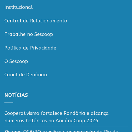
reforça
Institucional
compromisso
com
o
Central de Relacionamento
cooperativismo
rondoniense
Trabalhe no Sescoop
Política de Privacidade
O Sescoop
Canal de Denúncia
NOTÍCIAS
Cooperativismo fortalece Rondônia e alcança
números históricos no AnuárioCoop 2026
Sistema OCB/RO prestigia comemoração do Dia do