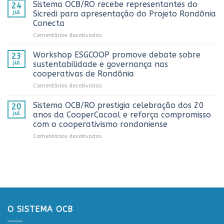
OCB/RO
no
Sistema OCB/RO recebe representantes do
24
prestigia
AnuárioCoop
jul
Sicredi para apresentação do Projeto Rondônia
comemoração
2026
Conecta
do
em
Comentários desativados
Dia
Sistema
do
OCB/RO
Caminhoneiro
Workshop ESGCOOP promove debate sobre
23
recebe
promovida
jul
sustentabilidade e governança nas
representantes
pela
cooperativas de Rondônia
do
Cooperativa
em
Comentários desativados
Sicredi
CTR
Workshop
para
em
ESGCOOP
apresentação
Vilhena
Sistema OCB/RO prestigia celebração dos 20
20
promove
do
jul
anos da CooperCacoal e reforça compromisso
debate
Projeto
com o cooperativismo rondoniense
sobre
Rondônia
em
Comentários desativados
sustentabilidade
Conecta
Sistema
e
OCB/RO
governança
prestigia
nas
celebração
cooperativas
dos
de
20
Rondônia
anos
da
O SISTEMA OCB
CooperCacoal
e