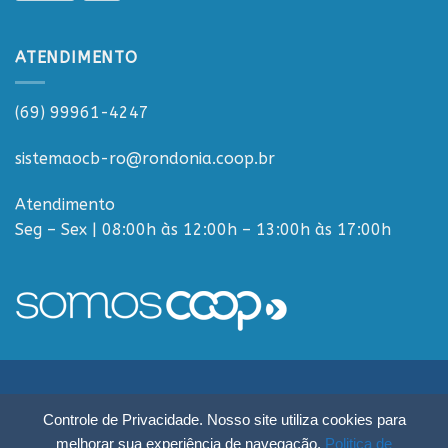
ATENDIMENTO
(69) 99961-4247
sistemaocb-ro@rondonia.coop.br
Atendimento
Seg – Sex | 08:00h às 12:00h – 13:00h às 17:00h
Sistema OCB Rondônia © Todos os Direitos Reservados - R. Paulo
Controle de Privacidade. Nosso site utiliza cookies para
Macalão, 4675 - Flodoaldo Pontes Pinto, Porto Velho - RO, 76820-454
melhorar sua experiência de navegação.
Politica de