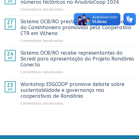
jul
números históricos no AnuárioCoop 2026
3º
em
Comentários desativados
Prêmio
Cooperativismo
ComuniCoop
fortalece
Sistema OCB/RO prestigia comemoração do Dia
Rondônia
27
Rondônia
e
jul
do Caminhoneiro promovida pela Cooperativa
e
reconhece
CTR em Vilhena
alcança
os
em
Comentários desativados
números
melhores
Sistema
históricos
trabalhos
OCB/RO
no
Sistema OCB/RO recebe representantes do
de
24
prestigia
AnuárioCoop
comunicação
jul
Sicredi para apresentação do Projeto Rondônia
comemoração
2026
cooperativista
Conecta
do
do
em
Comentários desativados
Dia
estado
Sistema
do
OCB/RO
Caminhoneiro
Workshop ESGCOOP promove debate sobre
23
recebe
promovida
jul
sustentabilidade e governança nas
representantes
pela
cooperativas de Rondônia
do
Cooperativa
em
Comentários desativados
Sicredi
CTR
Workshop
para
em
ESGCOOP
apresentação
Vilhena
promove
do
debate
Projeto
sobre
Rondônia
sustentabilidade
Conecta