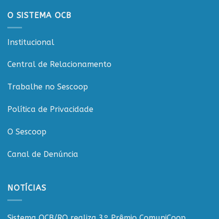
e
governança
O SISTEMA OCB
nas
cooperativas
de
Institucional
Rondônia
Central de Relacionamento
Trabalhe no Sescoop
Política de Privacidade
O Sescoop
Canal de Denúncia
NOTÍCIAS
Sistema OCB/RO realiza 3º Prêmio ComuniCoop