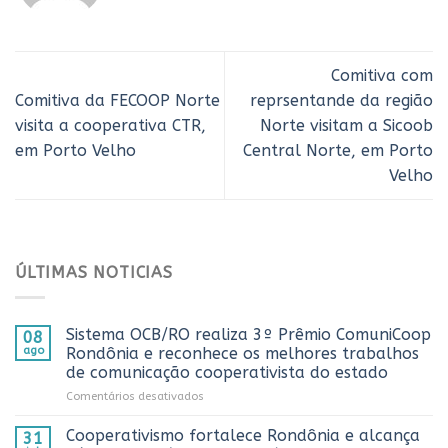
Comitiva com
Comitiva da FECOOP Norte
reprsentande da região
visita a cooperativa CTR,
Norte visitam a Sicoob
em Porto Velho
Central Norte, em Porto
Velho
ÚLTIMAS NOTICIAS
Sistema OCB/RO realiza 3º Prêmio ComuniCoop
08
ago
Rondônia e reconhece os melhores trabalhos
de comunicação cooperativista do estado
em
Comentários desativados
Sistema
OCB/RO
Cooperativismo fortalece Rondônia e alcança
31
realiza