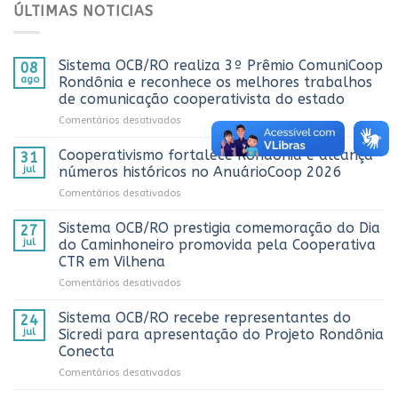
ÚLTIMAS NOTICIAS
Sistema OCB/RO realiza 3º Prêmio ComuniCoop
08
ago
Rondônia e reconhece os melhores trabalhos
de comunicação cooperativista do estado
em
Comentários desativados
Sistema
OCB/RO
Cooperativismo fortalece Rondônia e alcança
31
realiza
jul
números históricos no AnuárioCoop 2026
3º
em
Comentários desativados
Prêmio
Cooperativismo
ComuniCoop
fortalece
Sistema OCB/RO prestigia comemoração do Dia
Rondônia
27
Rondônia
e
jul
do Caminhoneiro promovida pela Cooperativa
e
reconhece
CTR em Vilhena
alcança
os
em
Comentários desativados
números
melhores
Sistema
históricos
trabalhos
OCB/RO
no
Sistema OCB/RO recebe representantes do
de
24
prestigia
AnuárioCoop
comunicação
jul
Sicredi para apresentação do Projeto Rondônia
comemoração
2026
cooperativista
Conecta
do
do
em
Comentários desativados
Dia
estado
Sistema
do