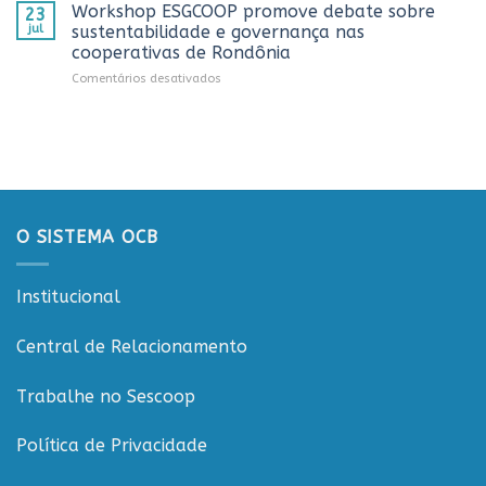
OCB/RO
Caminhoneiro
Workshop ESGCOOP promove debate sobre
23
recebe
promovida
jul
sustentabilidade e governança nas
representantes
pela
cooperativas de Rondônia
do
Cooperativa
em
Comentários desativados
Sicredi
CTR
Workshop
para
em
ESGCOOP
apresentação
Vilhena
promove
do
debate
Projeto
sobre
Rondônia
sustentabilidade
Conecta
e
governança
O SISTEMA OCB
nas
cooperativas
de
Institucional
Rondônia
Central de Relacionamento
Trabalhe no Sescoop
Política de Privacidade