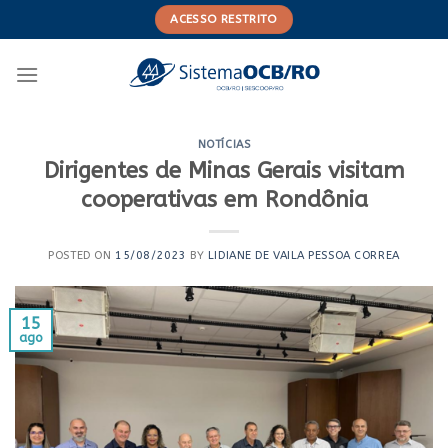
Skip
ACESSO RESTRITO
to
content
NOTÍCIAS
Dirigentes de Minas Gerais visitam
cooperativas em Rondônia
POSTED ON
15/08/2023
BY
LIDIANE DE VAILA PESSOA CORREA
15
ago