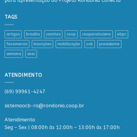
para apresentação do Projeto Rondônia Conecta
TAGS
artigos
brasilia
comites
coop
cooperativismo
ebpc
fecomercio
Inscrições
mobilização
ocb
presidente
semana
sesc
ATENDIMENTO
(69) 99961-4247
sistemaocb-ro@rondonia.coop.br
Atendimento
Seg – Sex | 08:00h às 12:00h – 13:00h às 17:00h