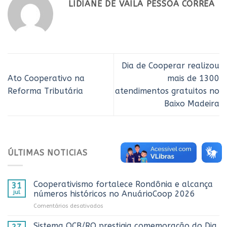
LIDIANE DE VAILA PESSOA CORREA
Dia de Cooperar realizou
Ato Cooperativo na
mais de 1300
Reforma Tributária
atendimentos gratuitos no
Baixo Madeira
ÚLTIMAS NOTICIAS
Cooperativismo fortalece Rondônia e alcança
31
jul
números históricos no AnuárioCoop 2026
em
Comentários desativados
Cooperativismo
fortalece
Sistema OCB/RO prestigia comemoração do Dia