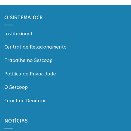
20
Rondônia
anos
da
O SISTEMA OCB
CooperCacoal
e
reforça
Institucional
compromisso
com
o
Central de Relacionamento
cooperativismo
rondoniense
Trabalhe no Sescoop
Política de Privacidade
O Sescoop
Canal de Denúncia
NOTÍCIAS