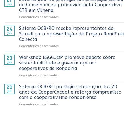
27
Rondônia
jul
do Caminhoneiro promovida pela Cooperativa
e
CTR em Vilhena
alcança
em
Comentários desativados
números
Sistema
históricos
OCB/RO
no
Sistema OCB/RO recebe representantes do
24
prestigia
AnuárioCoop
jul
Sicredi para apresentação do Projeto Rondônia
comemoração
2026
Conecta
do
em
Comentários desativados
Dia
Sistema
do
OCB/RO
Caminhoneiro
Workshop ESGCOOP promove debate sobre
23
recebe
promovida
jul
sustentabilidade e governança nas
representantes
pela
cooperativas de Rondônia
do
Cooperativa
em
Comentários desativados
Sicredi
CTR
Workshop
para
em
ESGCOOP
apresentação
Vilhena
Sistema OCB/RO prestigia celebração dos 20
20
promove
do
jul
anos da CooperCacoal e reforça compromisso
debate
Projeto
com o cooperativismo rondoniense
sobre
Rondônia
em
Comentários desativados
sustentabilidade
Conecta
Sistema
e
OCB/RO
governança
prestigia
nas
celebração
cooperativas
dos
de