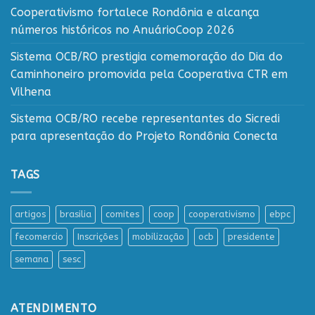
Cooperativismo fortalece Rondônia e alcança
números históricos no AnuárioCoop 2026
Sistema OCB/RO prestigia comemoração do Dia do
Caminhoneiro promovida pela Cooperativa CTR em
Vilhena
Sistema OCB/RO recebe representantes do Sicredi
para apresentação do Projeto Rondônia Conecta
TAGS
artigos
brasilia
comites
coop
cooperativismo
ebpc
fecomercio
Inscrições
mobilização
ocb
presidente
semana
sesc
ATENDIMENTO