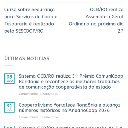
Curso sobre Segurança
OCB/RO realiza
para Serviços de Caixa e
Assembleia Geral
Tesouraria é realizado
Ordinária no próximo dia
pelo SESCOOP/RO
27
ÚLTIMAS NOTICIAS
Sistema OCB/RO realiza 3º Prêmio ComuniCoop
08
ago
Rondônia e reconhece os melhores trabalhos
de comunicação cooperativista do estado
em
Comentários desativados
Sistema
OCB/RO
Cooperativismo fortalece Rondônia e alcança
31
realiza
jul
números históricos no AnuárioCoop 2026
3º
em
Comentários desativados
Prêmio
Cooperativismo
ComuniCoop
fortalece
Rondônia