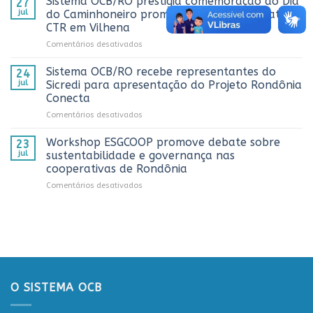
Sistema OCB/RO prestigia comemoração do Dia
27
Rondônia
e
jul
do Caminhoneiro promovida pela Cooperativa
e
reconhece
CTR em Vilhena
alcança
os
em
Comentários desativados
números
melhores
Sistema
históricos
trabalhos
OCB/RO
no
Sistema OCB/RO recebe representantes do
de
24
prestigia
AnuárioCoop
comunicação
jul
Sicredi para apresentação do Projeto Rondônia
comemoração
2026
cooperativista
Conecta
do
do
em
Comentários desativados
Dia
estado
Sistema
do
OCB/RO
Caminhoneiro
Workshop ESGCOOP promove debate sobre
23
recebe
promovida
jul
sustentabilidade e governança nas
representantes
pela
cooperativas de Rondônia
do
Cooperativa
em
Comentários desativados
Sicredi
CTR
Workshop
para
em
ESGCOOP
apresentação
Vilhena
promove
do
debate
Projeto
sobre
Rondônia
sustentabilidade
Conecta
e
governança
O SISTEMA OCB
nas
cooperativas