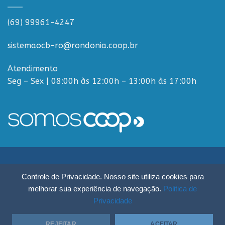
(69) 99961-4247
sistemaocb-ro@rondonia.coop.br
Atendimento
Seg – Sex | 08:00h às 12:00h – 13:00h às 17:00h
Sistema OCB Rondônia © Todos os Direitos Reservados - R. Paulo
Controle de Privacidade. Nosso site utiliza cookies para
Macalão, 4675 - Flodoaldo Pontes Pinto, Porto Velho - RO, 76820-454
melhorar sua experiência de navegação.
Politica de
Privacidade
REJEITAR
ACEITAR