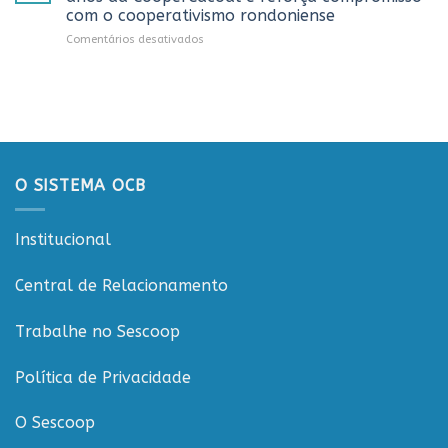
debate
Projeto
com o cooperativismo rondoniense
sobre
Rondônia
em
Comentários desativados
sustentabilidade
Conecta
Sistema
e
OCB/RO
governança
prestigia
nas
celebração
cooperativas
dos
de
20
Rondônia
anos
da
O SISTEMA OCB
CooperCacoal
e
reforça
Institucional
compromisso
com
o
Central de Relacionamento
cooperativismo
rondoniense
Trabalhe no Sescoop
Política de Privacidade
O Sescoop