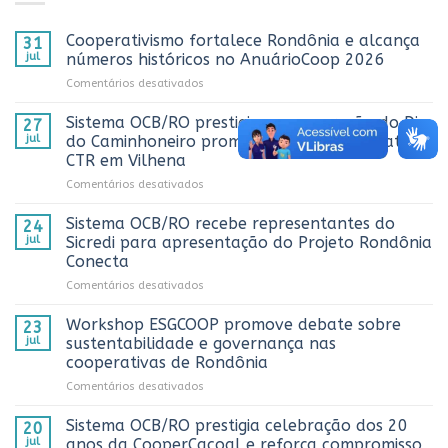
Cooperativismo fortalece Rondônia e alcança
31
jul
números históricos no AnuárioCoop 2026
em
Comentários desativados
Cooperativismo
fortalece
Sistema OCB/RO prestigia comemoração do Dia
27
Rondônia
jul
do Caminhoneiro promovida pela Cooperativa
e
CTR em Vilhena
alcança
em
Comentários desativados
números
Sistema
históricos
OCB/RO
no
Sistema OCB/RO recebe representantes do
24
prestigia
AnuárioCoop
jul
Sicredi para apresentação do Projeto Rondônia
comemoração
2026
Conecta
do
em
Comentários desativados
Dia
Sistema
do
OCB/RO
Caminhoneiro
Workshop ESGCOOP promove debate sobre
23
recebe
promovida
jul
sustentabilidade e governança nas
representantes
pela
cooperativas de Rondônia
do
Cooperativa
em
Comentários desativados
Sicredi
CTR
Workshop
para
em
ESGCOOP
apresentação
Vilhena
Sistema OCB/RO prestigia celebração dos 20
20
promove
do
jul
anos da CooperCacoal e reforça compromisso