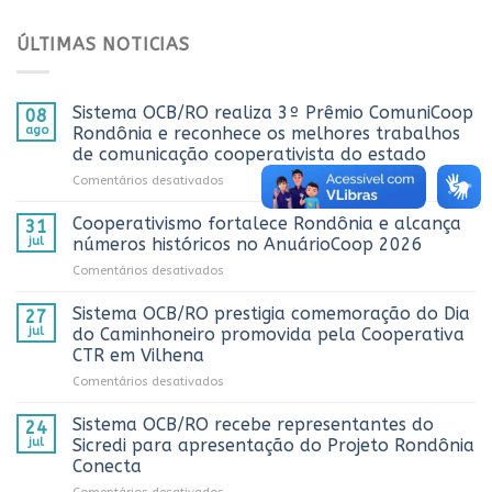
ÚLTIMAS NOTICIAS
Sistema OCB/RO realiza 3º Prêmio ComuniCoop
08
ago
Rondônia e reconhece os melhores trabalhos
de comunicação cooperativista do estado
em
Comentários desativados
Sistema
OCB/RO
Cooperativismo fortalece Rondônia e alcança
31
realiza
jul
números históricos no AnuárioCoop 2026
3º
em
Comentários desativados
Prêmio
Cooperativismo
ComuniCoop
fortalece
Sistema OCB/RO prestigia comemoração do Dia
Rondônia
27
Rondônia
e
jul
do Caminhoneiro promovida pela Cooperativa
e
reconhece
CTR em Vilhena
alcança
os
em
Comentários desativados
números
melhores
Sistema
históricos
trabalhos
OCB/RO
no
Sistema OCB/RO recebe representantes do
de
24
prestigia
AnuárioCoop
comunicação
jul
Sicredi para apresentação do Projeto Rondônia
comemoração
2026
cooperativista
Conecta
do
do
em