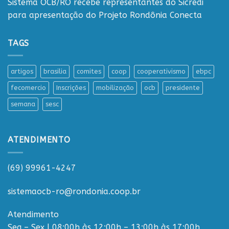
Sistema OCB/RO recebe representantes do Sicredi
para apresentação do Projeto Rondônia Conecta
TAGS
artigos
brasilia
comites
coop
cooperativismo
ebpc
fecomercio
Inscrições
mobilização
ocb
presidente
semana
sesc
ATENDIMENTO
(69) 99961-4247
sistemaocb-ro@rondonia.coop.br
Atendimento
Seg – Sex | 08:00h às 12:00h – 13:00h às 17:00h