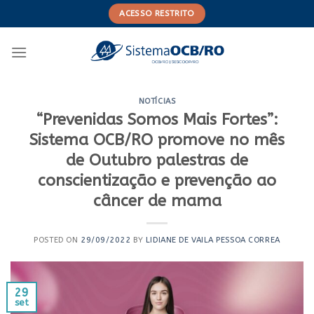
Skip
ACESSO RESTRITO
to
content
NOTÍCIAS
“Prevenidas Somos Mais Fortes”:
Sistema OCB/RO promove no mês
de Outubro palestras de
conscientização e prevenção ao
câncer de mama
POSTED ON
29/09/2022
BY
LIDIANE DE VAILA PESSOA CORREA
29
set