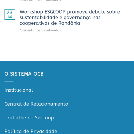
Comentários desativados
Dia
estado
Sistema
do
OCB/RO
Caminhoneiro
Workshop ESGCOOP promove debate sobre
23
recebe
promovida
jul
sustentabilidade e governança nas
representantes
pela
cooperativas de Rondônia
do
Cooperativa
em
Comentários desativados
Sicredi
CTR
Workshop
para
em
ESGCOOP
apresentação
Vilhena
promove
do
debate
Projeto
sobre
Rondônia
sustentabilidade
Conecta
e
governança
O SISTEMA OCB
nas
cooperativas
de
Institucional
Rondônia
Central de Relacionamento
Trabalhe no Sescoop
Política de Privacidade