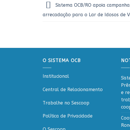
Sistema OCB/RO apoia campanha
arrecadação para o Lar de Idosos de V
O SISTEMA OCB
NOT
Institucional
Sis
Prê
Central de Relacionamento
e r
tra
Trabalhe no Sescoop
coo
Política de Privacidade
Coo
Ron
O Sescoop