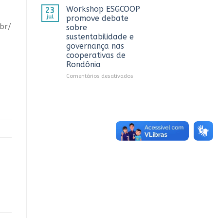
CTR
OCB/RO
Workshop ESGCOOP
23
em
recebe
jul
promove debate
Vilhena
representantes
br/
sobre
do
sustentabilidade e
Sicredi
governança nas
para
cooperativas de
apresentação
Rondônia
do
Projeto
em
Comentários desativados
Rondônia
Workshop
Conecta
ESGCOOP
promove
debate
sobre
sustentabilidade
e
governança
nas
cooperativas
de
Rondônia