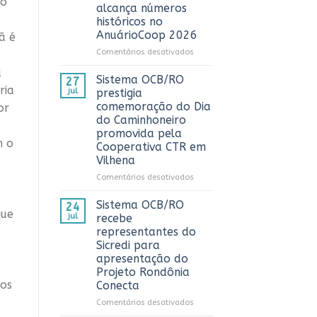
 o
3º
alcança números
Prêmio
históricos no
ComuniCoop
AnuárioCoop 2026
ã é
Rondônia
e
em
Comentários desativados
reconhece
Cooperativismo
a
os
fortalece
Sistema OCB/RO
27
melhores
Rondônia
ria
jul
prestigia
trabalhos
e
comemoração do Dia
or
de
alcança
do Caminhoneiro
comunicação
números
promovida pela
cooperativista
históricos
m o
Cooperativa CTR em
do
no
estado
Vilhena
AnuárioCoop
2026
em
Comentários desativados
Sistema
OCB/RO
Sistema OCB/RO
24
que
prestigia
jul
recebe
comemoração
representantes do
do
Sicredi para
Dia
apresentação do
do
Projeto Rondônia
Caminhoneiro
vos
Conecta
promovida
pela
em
Comentários desativados
Cooperativa
Sistema