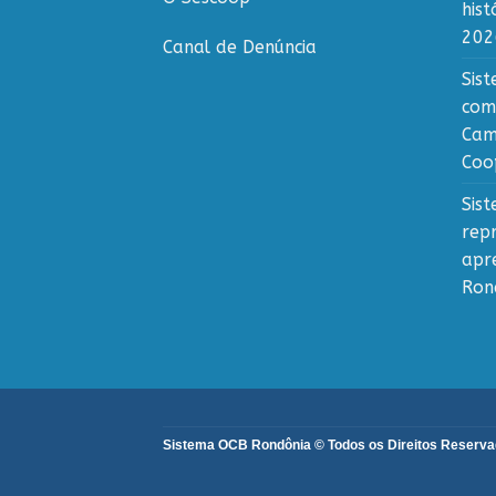
his
202
Canal de Denúncia
Sis
com
Cam
Coo
Sis
rep
apr
Ron
Sistema OCB Rondônia © Todos os Direitos Reservado