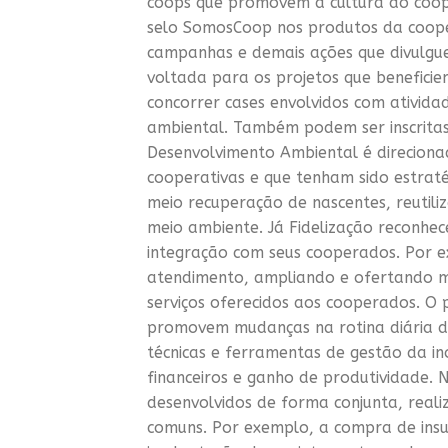
coops que promovem a cultura do coop
selo SomosCoop nos produtos da cooper
campanhas e demais ações que divulgu
voltada para os projetos que benefici
concorrer cases envolvidos com atividad
ambiental. Também podem ser inscritas 
Desenvolvimento Ambiental é direciona
cooperativas e que tenham sido estratég
meio recuperação de nascentes, reutili
meio ambiente. Já Fidelização reconhe
integração com seus cooperados. Por e
atendimento, ampliando e ofertando m
serviços oferecidos aos cooperados. O 
promovem mudanças na rotina diária d
técnicas e ferramentas de gestão da in
financeiros e ganho de produtividade. 
desenvolvidos de forma conjunta, reali
comuns. Por exemplo, a compra de insu