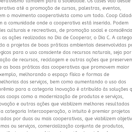
erativismo também para a sociedade. Os cases vão desde
ativa até a promoção de cursos, palestras, eventos,
em o movimento cooperativista como um todo. Coop Cidad
em a comunidade onde a cooperativa está inserida. Podem
es culturais e recreativas, de promoção social e consciênci
as ações realizadas no Dia de Cooperar, o Dia C. A catego
da a projetos de boas práticas ambientais desenvolvidas p
icos para o uso consciente dos recursos naturais, seja por
zação de recursos, reciclagem e outras ações que preserve
ce as boas práticas das cooperativas que promovem maior
xemplo, melhorando o espaço físico e formas de
elhorias dos serviços, bem como aumentando o uso dos
prêmio para a categoria Inovação é atribuído às soluções 
as coops como a modernização de produtos e serviços,
ovação e outras ações que viabilizem melhores resultados
Na categoria Intercooperação, o intuito é premiar projetos
zados por duas ou mais cooperativas, que viabilizem objeti
mos ou serviços, comercialização conjunta de produtos,