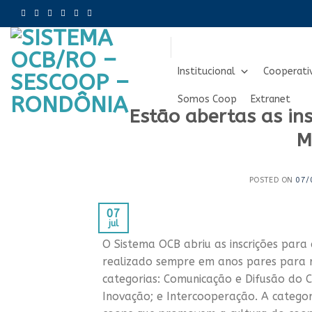
Skip
to
content
Institucional
Cooperati
Somos Coop
Extranet
Estão abertas as in
M
POSTED ON
07/
07
jul
O Sistema OCB abriu as inscrições par
realizado sempre em anos pares para r
categorias: Comunicação e Difusão do 
Inovação; e Intercooperação. A catego