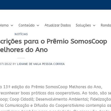
vismo
Conteúdo
Atualizar Dados
Soluções
Rondo
NOTÍCIAS
scrições para o Prêmio SomosCoop
elhores do Ano
07/2022
BY
LIDIANE DE VAILA PESSOA CORREA
a a 13ª edição do Prêmio SomosCoop Melhores do Ano,
econhecer boas práticas das cooperativas. Ao todo, são se
Coop; Coop Cidadã; Desenvolvimento Ambiental; Fidelização
ria Comunicação e Difusão do Cooperativismo contempla a