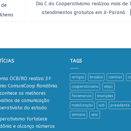
Dia C do Cooperativismo realizou mais de 
 de
atendimentos gratuitos em Ji-Paraná
ilhena
ÍCIAS
TAGS
artigos
brasilia
comites
c
tema OCB/RO realiza 3º
mio ComuniCoop Rondônia
cooperativismo
ebpc
econhece os melhores
fecomercio
Inscrições
balhos de comunicação
mobilização
ocb
presidente
perativista do estado
semana
sesc
perativismo fortalece
dônia e alcança números