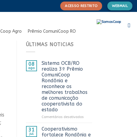
ACESSO RESTRITO
WEBMAIL
Coop Agro
Prêmio ComuniCoop RO
ÚLTIMAS NOTICIAS
Sistema OCB/RO
08
ago
realiza 3º Prêmio
ComuniCoop
Rondônia e
reconhece os
melhores trabalhos
de comunicação
cooperativista do
estado
is
em
Comentários desativados
;
Sistema
OCB/RO
Cooperativismo
31
s
realiza
jul
fortalece Rondônia e