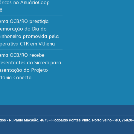
tóricos no AnuárioCoop
6
tema OCB/RO prestigia
emoração do Dia do
inhoneiro promovida pela
perativa CTR em Vilhena
tema OCB/RO recebe
resentantes do Sicredi para
esentação do Projeto
dônia Conecta
s - R. Paulo Macalão, 4675 - Flodoaldo Pontes Pinto, Porto Velho - RO, 76820