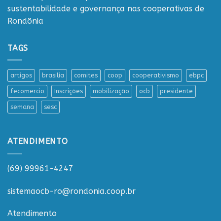
sustentabilidade e governança nas cooperativas de
Rondônia
TAGS
artigos
brasilia
comites
coop
cooperativismo
ebpc
fecomercio
Inscrições
mobilização
ocb
presidente
semana
sesc
ATENDIMENTO
(69) 99961-4247
sistemaocb-ro@rondonia.coop.br
Atendimento