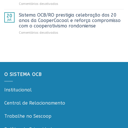
em
Comentários desativados
Sicredi
CTR
Workshop
para
em
ESGCOOP
apresentação
Vilhena
Sistema OCB/RO prestigia celebração dos 20
20
promove
do
jul
anos da CooperCacoal e reforça compromisso
debate
Projeto
com o cooperativismo rondoniense
sobre
Rondônia
em
Comentários desativados
sustentabilidade
Conecta
Sistema
e
OCB/RO
governança
prestigia
nas
celebração
cooperativas
dos
de
20
Rondônia
anos
da
O SISTEMA OCB
CooperCacoal
e
reforça
Institucional
compromisso
com
o
Central de Relacionamento
cooperativismo
rondoniense
Trabalhe no Sescoop