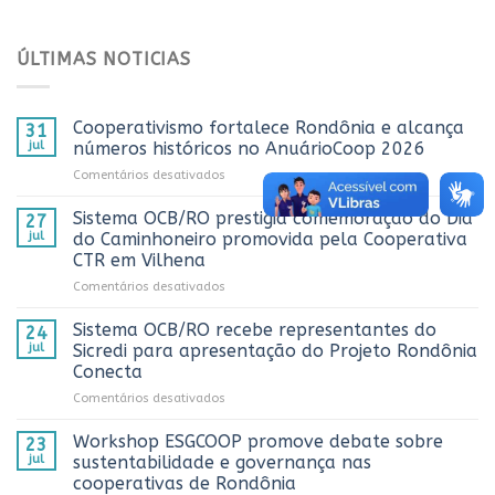
ÚLTIMAS NOTICIAS
Cooperativismo fortalece Rondônia e alcança
31
jul
números históricos no AnuárioCoop 2026
em
Comentários desativados
Cooperativismo
fortalece
Sistema OCB/RO prestigia comemoração do Dia
27
Rondônia
jul
do Caminhoneiro promovida pela Cooperativa
e
CTR em Vilhena
alcança
em
Comentários desativados
números
Sistema
históricos
OCB/RO
no
Sistema OCB/RO recebe representantes do
24
prestigia
AnuárioCoop
jul
Sicredi para apresentação do Projeto Rondônia
comemoração
2026
Conecta
do
em
Comentários desativados
Dia
Sistema
do
OCB/RO
Caminhoneiro
Workshop ESGCOOP promove debate sobre
23
recebe
promovida
jul
sustentabilidade e governança nas
representantes
pela
cooperativas de Rondônia
do
Cooperativa