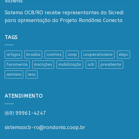
Vilhena
Sistema OCB/RO recebe representantes do Sicredi
para apresentação do Projeto Rondônia Conecta
TAGS
artigos
brasilia
comites
coop
cooperativismo
ebpc
fecomercio
Inscrições
mobilização
ocb
presidente
semana
sesc
ATENDIMENTO
(69) 99961-4247
sistemaocb-ro@rondonia.coop.br