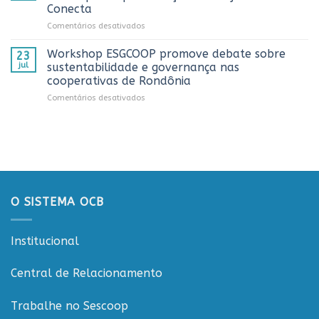
comemoração
2026
cooperativista
Conecta
do
do
em
Comentários desativados
Dia
estado
Sistema
do
OCB/RO
Caminhoneiro
Workshop ESGCOOP promove debate sobre
23
recebe
promovida
jul
sustentabilidade e governança nas
representantes
pela
cooperativas de Rondônia
do
Cooperativa
em
Comentários desativados
Sicredi
CTR
Workshop
para
em
ESGCOOP
apresentação
Vilhena
promove
do
debate
Projeto
sobre
Rondônia
sustentabilidade
Conecta
e
governança
O SISTEMA OCB
nas
cooperativas
de
Institucional
Rondônia
Central de Relacionamento
Trabalhe no Sescoop