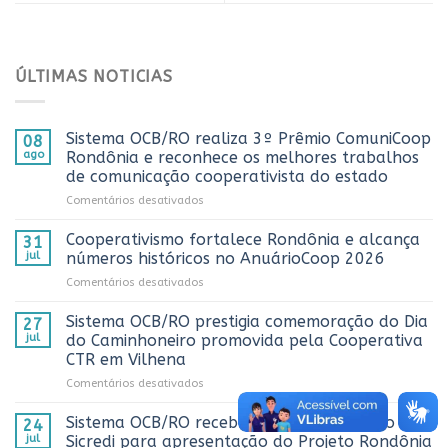
ÚLTIMAS NOTICIAS
Sistema OCB/RO realiza 3º Prêmio ComuniCoop
08
ago
Rondônia e reconhece os melhores trabalhos
de comunicação cooperativista do estado
em
Comentários desativados
Sistema
OCB/RO
Cooperativismo fortalece Rondônia e alcança
31
realiza
jul
números históricos no AnuárioCoop 2026
3º
em
Comentários desativados
Prêmio
Cooperativismo
ComuniCoop
fortalece
Sistema OCB/RO prestigia comemoração do Dia
Rondônia
27
Rondônia
e
jul
do Caminhoneiro promovida pela Cooperativa
e
reconhece
CTR em Vilhena
alcança
os
em
Comentários desativados
números
melhores
Sistema
históricos
trabalhos
OCB/RO
no
Sistema OCB/RO recebe representantes do
de
24
prestigia
AnuárioCoop
comunicação
jul
Sicredi para apresentação do Projeto Rondônia