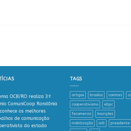
ÍCIAS
TAGS
artigos
brasilia
comites
c
tema OCB/RO realiza 3º
mio ComuniCoop Rondônia
cooperativismo
ebpc
econhece os melhores
fecomercio
Inscrições
balhos de comunicação
mobilização
ocb
presidente
perativista do estado