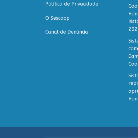
Política de Privacidade
Coo
Ron
O Sescoop
his
202
Canal de Denúncia
Sis
com
Cam
Coo
Sis
rep
apr
Ron