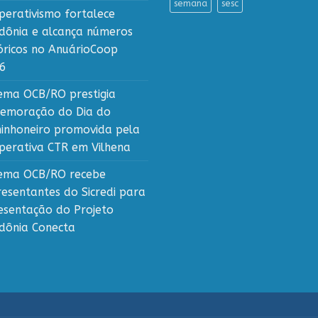
semana
sesc
perativismo fortalece
dônia e alcança números
tóricos no AnuárioCoop
6
tema OCB/RO prestigia
emoração do Dia do
inhoneiro promovida pela
perativa CTR em Vilhena
tema OCB/RO recebe
resentantes do Sicredi para
esentação do Projeto
dônia Conecta