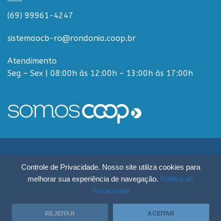
(69) 99961-4247
sistemaocb-ro@rondonia.coop.br
Atendimento
Seg – Sex | 08:00h às 12:00h – 13:00h às 17:00h
Sistema OCB Rondônia © Todos os Direitos Reservados - R. Paulo
Controle de Privacidade. Nosso site utiliza cookies para
Macalão, 4675 - Flodoaldo Pontes Pinto, Porto Velho - RO, 76820-454
melhorar sua experiência de navegação.
Politica de
Privacidade
REJEITAR
ACEITAR