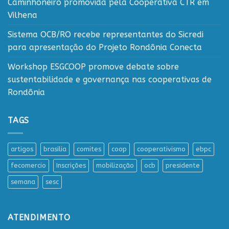
Caminhoneiro promovida pela Cooperativa CTR em
Vilhena
Sistema OCB/RO recebe representantes do Sicredi
para apresentação do Projeto Rondônia Conecta
Workshop ESGCOOP promove debate sobre
sustentabilidade e governança nas cooperativas de
Rondônia
TAGS
artigos
brasilia
comites
coop
cooperativismo
ebpc
fecomercio
Inscrições
mobilização
ocb
presidente
semana
sesc
ATENDIMENTO