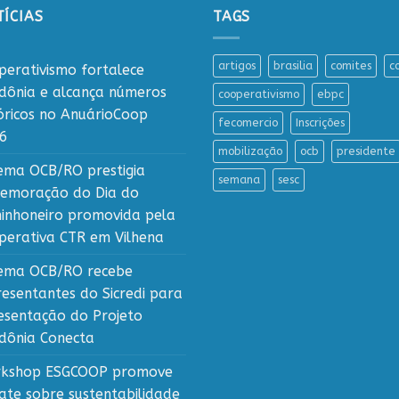
ÍCIAS
TAGS
artigos
brasilia
comites
c
perativismo fortalece
dônia e alcança números
cooperativismo
ebpc
tóricos no AnuárioCoop
fecomercio
Inscrições
6
mobilização
ocb
presidente
tema OCB/RO prestigia
semana
sesc
emoração do Dia do
inhoneiro promovida pela
perativa CTR em Vilhena
tema OCB/RO recebe
resentantes do Sicredi para
esentação do Projeto
dônia Conecta
kshop ESGCOOP promove
ate sobre sustentabilidade