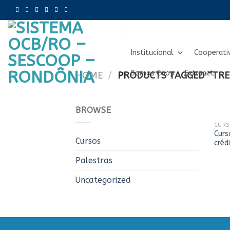
Skip
to
content
Institucional
Cooperati
Somos Coop
Extranet
HOME
/
PRODUCTS TAGGED “TRE
BROWSE
CUR
Curs
Cursos
créd
Palestras
Uncategorized