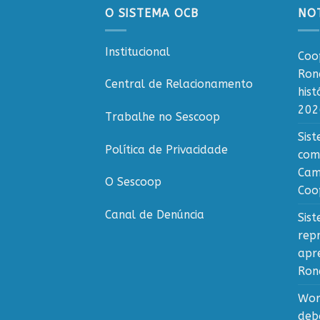
O SISTEMA OCB
NOT
Institucional
Coo
Ron
Central de Relacionamento
his
202
Trabalhe no Sescoop
Sis
Política de Privacidade
com
Cam
O Sescoop
Coo
Canal de Denúncia
Sis
rep
apr
Ron
Wor
deb