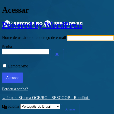
Acessar
Powered by WordPress
Nome de usuário ou endereço de e-mail
Senha
Lembrar-me
Perdeu a senha?
← Ir para Sistema OCB/RO – SESCOOP – Rondônia
Idioma